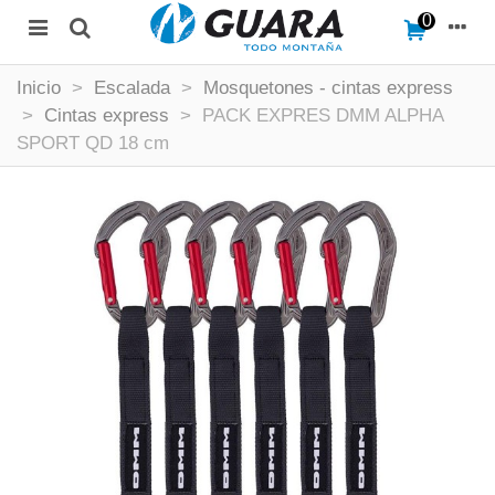
0
Inicio
>
Escalada
>
Mosquetones - cintas express
>
Cintas express
>
PACK EXPRES DMM ALPHA
SPORT QD 18 cm