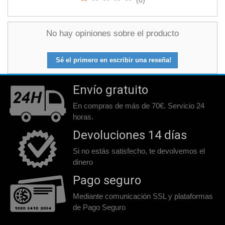
(0)
No hay opiniones sobre el producto
Sé el primero en escribir una reseña!
Envío gratuito
En compras de más de 70€. Servicio 24
horas.
Devoluciones 14 días
Si no estás satisfecho, te devolvemos el
dinero
Pago seguro
Mediante comunicación SSL y plataformas
de Pago Seguro