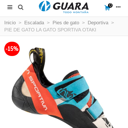
0
Inicio
>
Escalada
>
Pies de gato
>
Deportiva
>
PIE DE GATO LA GATO SPORTIVA OTAKI
-15%