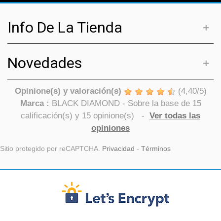
Info De La Tienda
Novedades
Opinione(s) y valoración(s)
(
4,40
/
5
)
Marca :
BLACK DIAMOND
- Sobre la base de
15
calificación(s) y
15
opinione(s)
-
Ver todas las
opiniones
Sitio protegido por reCAPTCHA.
Privacidad
-
Términos