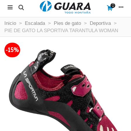
0
Inicio
>
Escalada
>
Pies de gato
>
Deportiva
>
PIE DE GATO LA SPORTIVA TARANTULA WOMAN
-15%