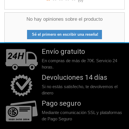
(0)
No hay opiniones sobre el producto
Sé el primero en escribir una reseña!
Envío gratuito
En compras de más de 70€. Servicio 24
horas.
Devoluciones 14 días
Si no estás satisfecho, te devolvemos el
dinero
Pago seguro
Mediante comunicación SSL y plataformas
de Pago Seguro