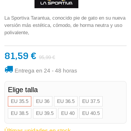
La Sportiva Tarantua, conocido pie de gato en su nueva
versión más estética, cómodo, de horma neutra y uso
polivalente,
81,59 €
95,99 €
Entrega en 24 - 48 horas
Elige talla
EU 35.5
EU 36
EU 36.5
EU 37.5
EU 38.5
EU 39.5
EU 40
EU 40.5
Últimas unidades en stock