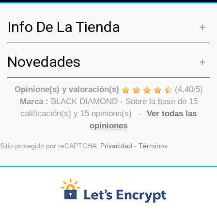
Info De La Tienda
Novedades
Opinione(s) y valoración(s)
(
4,40
/
5
)
Marca :
BLACK DIAMOND
- Sobre la base de
15
calificación(s) y
15
opinione(s)
-
Ver todas las
opiniones
Sitio protegido por reCAPTCHA.
Privacidad
-
Términos