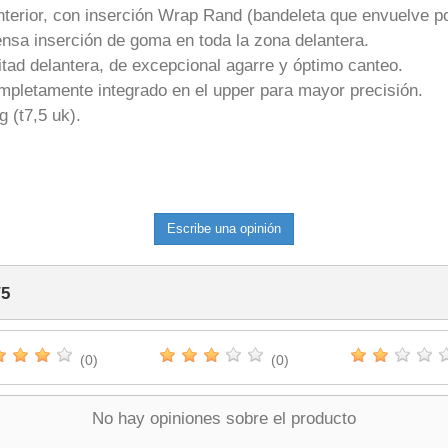
interior, con inserción Wrap Rand (bandeleta que envuelve p
ensa inserción de goma en toda la zona delantera.
tad delantera, de excepcional agarre y óptimo canteo.
ompletamente integrado en el upper para mayor precisión.
 (t7,5 uk).
Escribe una opinión
/
5
(0)
(0)
No hay opiniones sobre el producto