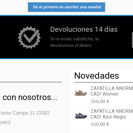
Sé el primero en escribir una reseña!
Devoluciones 14 días
Si no estás satisfecho, te
devolvemos el dinero
Novedades
ZAPATILLA NNORM
CADI Women
 con nosotros...
150,00 €
ZAPATILLA NNORM
icente Campo 11 22002
CADI Azul-Negro
pain)
150,00 €