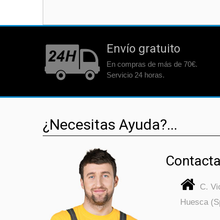
Envío gratuito
En compras de más de 70€.
Servicio 24 horas.
¿Necesitas Ayuda?...
Contacta
C. V
Huesca (S