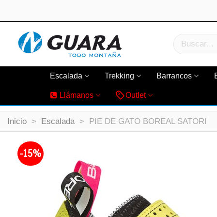
Escalada
Trekking
Barrancos
Llámanos
Outlet
Inicio
>
Escalada
>
PIE DE GATO BOREAL SATORI
-15%