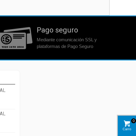
Pago seguro
Mediante comunicación SSL y
plataformas de Pago Seguro
AL
AL
0
Carro