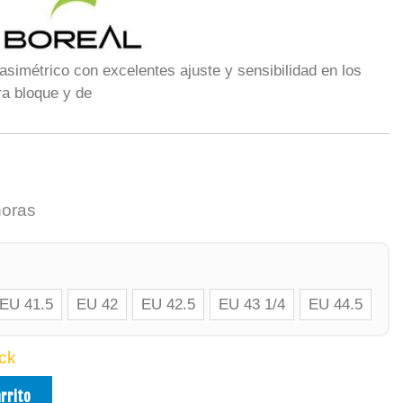
simétrico con excelentes ajuste y sensibilidad en los
a bloque y de
horas
EU 41.5
EU 42
EU 42.5
EU 43 1/4
EU 44.5
ck
arrito