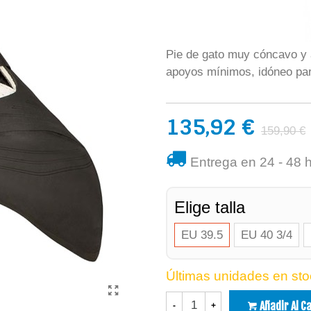
Pie de gato muy cóncavo y a
apoyos mínimos, idóneo par
135,92 €
159,90 €
Entrega en 24 - 48 
Elige talla
EU 39.5
EU 40 3/4
Últimas unidades en sto
Añadir Al C
-
+