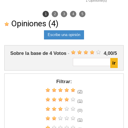
1 Opinione(s)
1
2
3
4
5
Opiniones
(4)
Escribe una opinión
Sobre la base de
4
Votos
-
4,00
/
5
Filtrar:
(2)
(1)
(0)
(1)