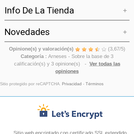
Info De La Tienda
Novedades
Opinione(s) y valoración(s)
(
3,67
/
5
)
Categoría :
Arneses
- Sobre la base de
3
calificación(s) y
3
opinione(s)
-
Ver todas las
opiniones
Sitio protegido por reCAPTCHA.
Privacidad
-
Términos
Sitio web encriptado con certificado SSL extendido