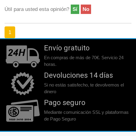
Útil para usted esta opinión?
Sí
No
1
Envío gratuito
En compras de más de 70€. Servicio 24
horas.
Devoluciones 14 días
Si no estás satisfecho, te devolvemos el
dinero
Pago seguro
Mediante comunicación SSL y plataformas
de Pago Seguro