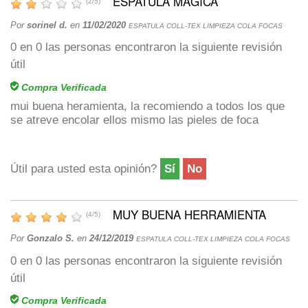
ESPATULA MÁGICA
(
2
/
5
)
Por
sorinel d.
en
11/02/2020
ESPATULA COLL-TEX LIMPIEZA COLA FOCAS
0
en
0
las personas encontraron la siguiente revisión
útil
Compra Verificada
mui buena heramienta, la recomiendo a todos los que
se atreve encolar ellos mismo las pieles de foca
Útil para usted esta opinión?
Sí
No
MUY BUENA HERRAMIENTA
(
4
/
5
)
Por
Gonzalo S.
en
24/12/2019
ESPATULA COLL-TEX LIMPIEZA COLA FOCAS
0
en
0
las personas encontraron la siguiente revisión
útil
Compra Verificada