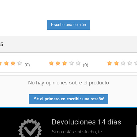
Escribe una opinión
/
5
(0)
(0)
No hay opiniones sobre el producto
Sé el primero en escribir una reseña!
Devoluciones 14 días
Si no estás satisfecho, te