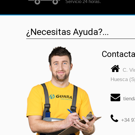
Servicio 24 horas.
¿Necesitas Ayuda?...
Contacta
C. V
Huesca (S
tien
+34 9