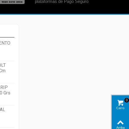
plataformas de Pago Seguro
ENTO
OLT
 Cm
RIP
0 Grs
0
Carro
AL
Arriba