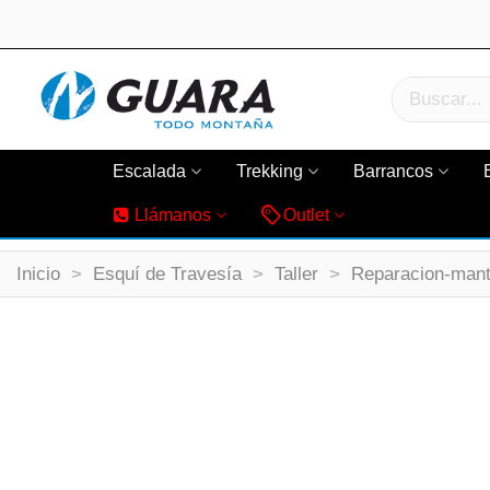
Escalada
Trekking
Barrancos
Llámanos
Outlet
Inicio
>
Esquí de Travesía
>
Taller
>
Reparacion-mant