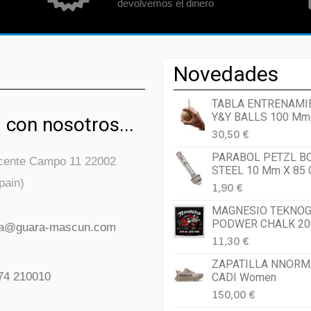
devolvemos el dinero
Novedades
TABLA ENTRENAMI
Y&Y BALLS 100 Mm
 con nosotros...
30,50 €
PARABOL PETZL B
icente Campo 11 22002
STEEL 10 Mm X 85
pain)
1,90 €
MAGNESIO TEKNOG
PODWER CHALK 20
da@guara-mascun.com
11,30 €
ZAPATILLA NNORM
74 210010
CADI Women
150,00 €