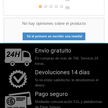
(0)
No hay opiniones sobre el producto
Sé el primero en escribir una reseña!
Envío gratuito
En compras de más de 70€. Servicio 24
horas.
Devoluciones 14 días
Si no estás satisfecho, te devolvemos el
dinero
Pago seguro
Mediante comunicación SSL y plataformas
de Pago Seguro