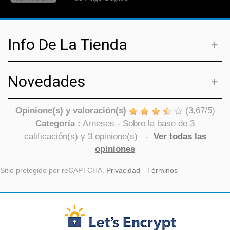
Info De La Tienda
Novedades
Opinione(s) y valoración(s)
(
3,67
/
5
)
Categoría :
Arneses
- Sobre la base de
3
calificación(s) y
3
opinione(s)
-
Ver todas las
opiniones
Sitio protegido por reCAPTCHA.
Privacidad
-
Términos