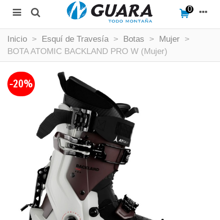
0
Inicio
>
Esquí de Travesía
>
Botas
>
Mujer
>
BOTA ATOMIC BACKLAND PRO W (Mujer)
-20%