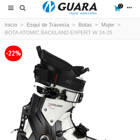
0
Inicio
>
Esquí de Travesía
>
Botas
>
Mujer
>
BOTA ATOMIC BACKLAND EXPERT W 24-25
-22%