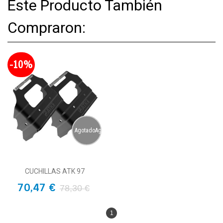
Este Producto También
Compraron:
-10%
AgotadoAgotado
CUCHILLAS ATK 97
70,47 €
78,30 €
1