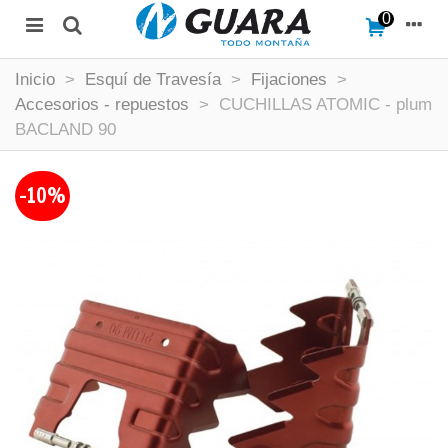
0
Inicio
>
Esquí de Travesía
>
Fijaciones
>
Accesorios - repuestos
>
CUCHILLAS ATOMIC - plum
BACLAND 90
-10%