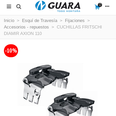
0
Inicio
>
Esquí de Travesía
>
Fijaciones
>
Accesorios - repuestos
>
CUCHILLAS FRITSCHI
DIAMIR AXION 110
-10%