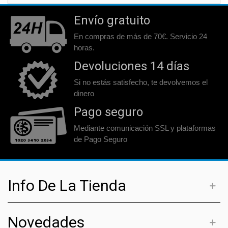
Envío gratuito
En compras de más de 70€. Servicio 24
horas.
Devoluciones 14 días
Si no estás satisfecho, te devolvemos el
dinero
Pago seguro
Mediante comunicación SSL y plataformas
de Pago Seguro
Info De La Tienda
Novedades