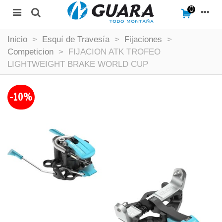
0
Inicio
>
Esquí de Travesía
>
Fijaciones
>
Competicion
>
FIJACION ATK TROFEO
LIGHTWEIGHT BRAKE WORLD CUP
-10%