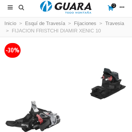
0
Inicio
>
Esquí de Travesía
>
Fijaciones
>
Travesia
>
FIJACION FRISTCHI DIAMIR XENIC 10
-30%