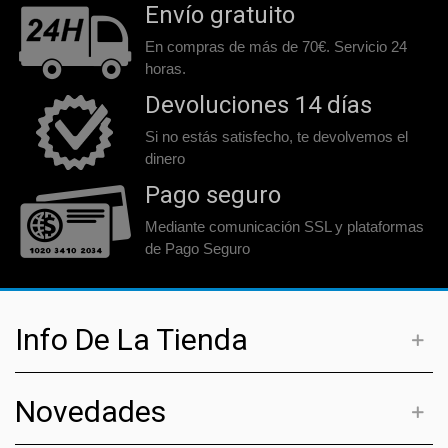
Envío gratuito
En compras de más de 70€. Servicio 24
horas.
Devoluciones 14 días
Si no estás satisfecho, te devolvemos el
dinero
Pago seguro
Mediante comunicación SSL y plataformas
de Pago Seguro
Info De La Tienda
Novedades