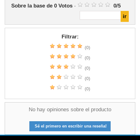
Sobre la base de
0
Votos
-
0
/
5
Filtrar:
(0)
(0)
(0)
(0)
(0)
No hay opiniones sobre el producto
Sé el primero en escribir una reseña!