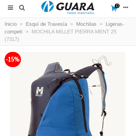
0
Inicio
>
Esquí de Travesía
>
Mochilas
>
Ligeras-
competi
>
MOCHILA MILLET PIERRA MENT 25
(7317)
-15%