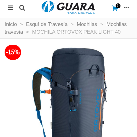
0
Inicio
>
Esquí de Travesía
>
Mochilas
>
Mochilas
travesia
>
MOCHILA ORTOVOX PEAK LIGHT 40
-15%