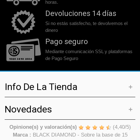
horas.
Devoluciones 14 días
Si no estás satisfecho, te devolvemos el
dinero
Pago seguro
Mediante comunicación SSL y plataformas
de Pago Seguro
Info De La Tienda
Novedades
Opinione(s) y valoración(s)
(
4,40
/
5
)
Marca :
BLACK DIAMOND
- Sobre la base de
15