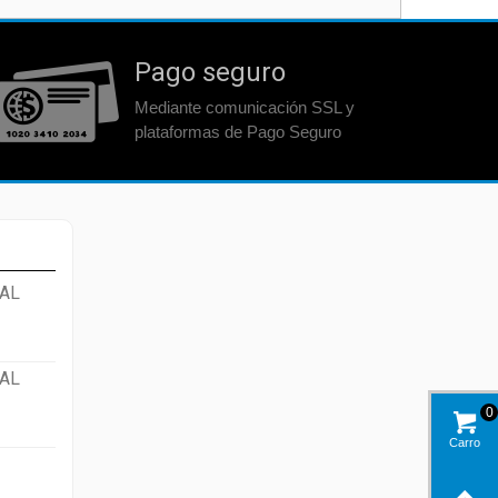
Pago seguro
Mediante comunicación SSL y
plataformas de Pago Seguro
AL
AL
0
Carro