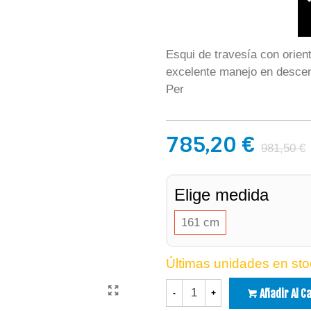
Esqui de travesía con orien
excelente manejo en desce
Per
785,20 €
981,50 €
Elige medida
161 cm
Últimas unidades en sto
Añadir Al C
-
+