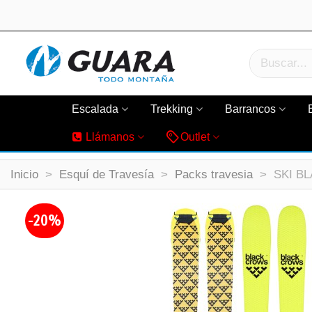
Escalada
Trekking
Barrancos
Llámanos
Outlet
Inicio
>
Esquí de Travesía
>
Packs travesia
>
SKI B
-20%