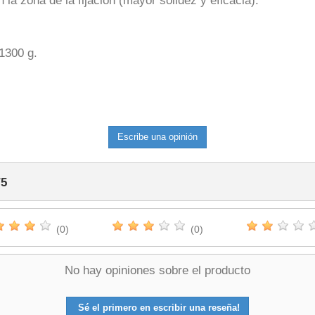
n la zona de la fijación (mayor solidez y eficacia).
1300 g.
Escribe una opinión
/
5
(0)
(0)
No hay opiniones sobre el producto
Sé el primero en escribir una reseña!