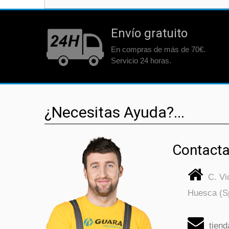
Envío gratuito
En compras de más de 70€.
Servicio 24 horas.
¿Necesitas Ayuda?...
Contacta
C. V
Huesca (S
tien