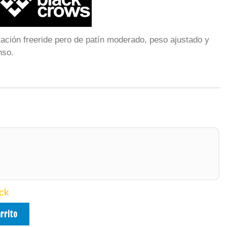
tación freeride pero de patín moderado, peso ajustado y
nso.
ck
arrito