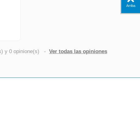
Arriba
s) y
0
opinione(s)
-
Ver todas las opiniones