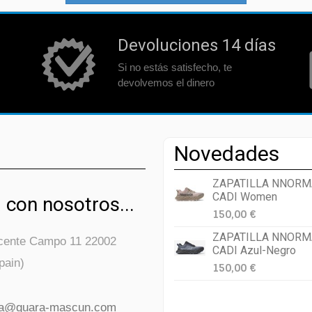
Devoluciones 14 días
Si no estás satisfecho, te
devolvemos el dinero
Novedades
ZAPATILLA NNORM
CADI Women
 con nosotros...
150,00 €
ZAPATILLA NNORM
icente Campo 11 22002
CADI Azul-Negro
pain)
150,00 €
da@guara-mascun.com