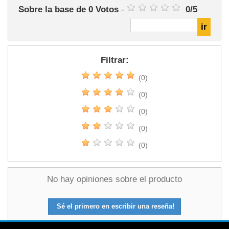
Sobre la base de
0
Votos
-
0
/
5
Filtrar:
(0)
(0)
(0)
(0)
(0)
No hay opiniones sobre el producto
Sé el primero en escribir una reseña!