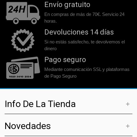
Envío gratuito
En compras de más de 70€. Servicio 24
horas.
Devoluciones 14 días
Si no estás satisfecho, te devolvemos el
dinero
Pago seguro
Mediante comunicación SSL y plataformas
de Pago Seguro
Info De La Tienda
Novedades