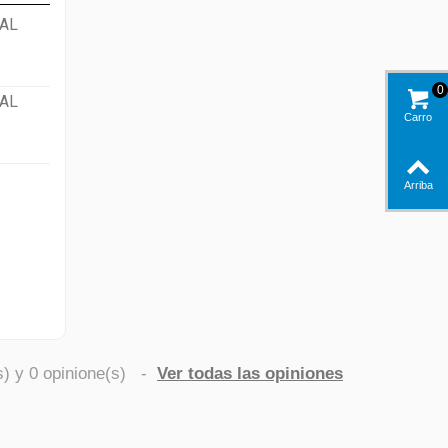
AL
0
AL
Carro
Arriba
s) y
0
opinione(s)
-
Ver todas las opiniones