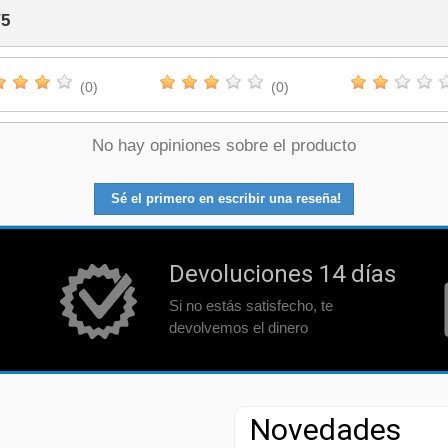
/
5
(0)
(0)
No hay opiniones sobre el producto
Sé el primero en escribir una reseña!
Devoluciones 14 días
Si no estás satisfecho, te
devolvemos el dinero
Novedades