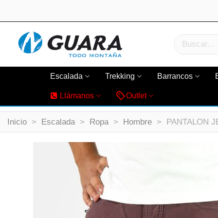
Escalada
Trekking
Barrancos
Llámanos
Outlet
Inicio
>
Escalada
>
Ropa
>
Hombre
>
PANTALON JE