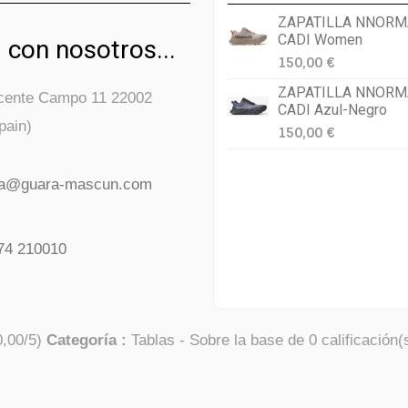
ZAPATILLA NNORM
CADI Women
 con nosotros...
150,00 €
ZAPATILLA NNORM
icente Campo 11 22002
CADI Azul-Negro
pain)
150,00 €
da@guara-mascun.com
74 210010
0,00
/
5
)
Categoría :
Tablas
- Sobre la base de
0
calificación(