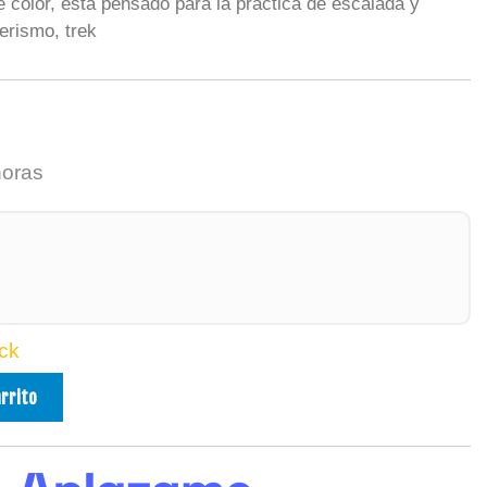
e color, esta pensado para la práctica de escalada y
erismo, trek
horas
ck
arrito