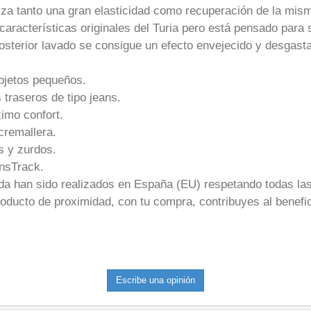
tiza tanto una gran elasticidad como recuperación de la mis
aracterísticas originales del Turia pero está pensado para s
posterior lavado se consigue un efecto envejecido y desgast
objetos pequeños.
s traseros de tipo jeans.
imo confort.
cremallera.
s y zurdos.
nsTrack.
enda han sido realizados en España (EU) respetando todas la
roducto de proximidad, con tu compra, contribuyes al benefi
Escribe una opinión