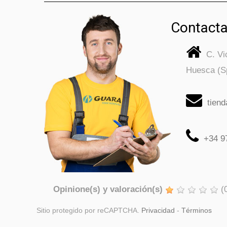
Contacta
C. V
Huesca (S
tien
+34 9
Opinione(s) y valoración(s)
(
Sitio protegido por reCAPTCHA.
Privacidad
-
Términos