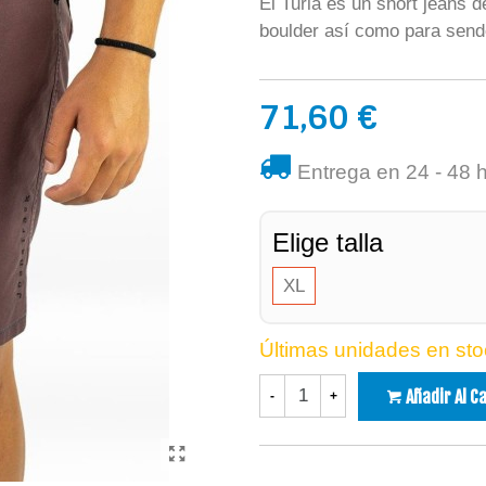
El Turia es un short jeans d
boulder así como para send
71,60 €
Entrega en 24 - 48 
Elige talla
XL
Últimas unidades en sto
Añadir Al C
-
+