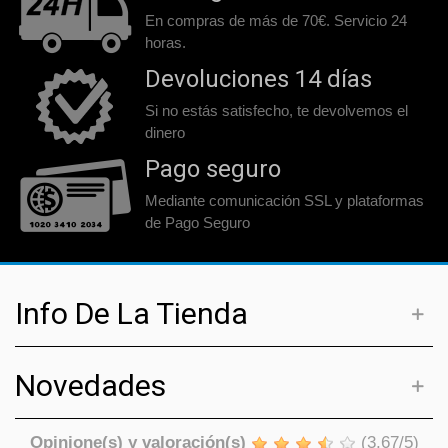
En compras de más de 70€. Servicio 24
horas.
Devoluciones 14 días
Si no estás satisfecho, te devolvemos el
dinero
Pago seguro
Mediante comunicación SSL y plataformas
de Pago Seguro
Info De La Tienda
Novedades
Opinione(s) y valoración(s)
(
3,67
/
5
)