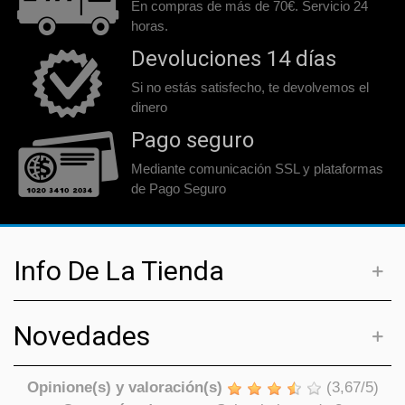
En compras de más de 70€. Servicio 24
horas.
Devoluciones 14 días
Si no estás satisfecho, te devolvemos el
dinero
Pago seguro
Mediante comunicación SSL y plataformas
de Pago Seguro
Info De La Tienda
Novedades
Opinione(s) y valoración(s)
(
3,67
/
5
)