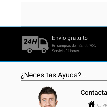
Envío gratuito
En compras de más de 70€.
Servicio 24 horas.
¿Necesitas Ayuda?...
Contacta
C. V