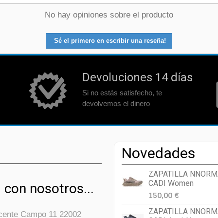
No hay opiniones sobre el producto
Sé el primero en escribir una reseña!
Devoluciones 14 días
Si no estás satisfecho, te
devolvemos el dinero
Novedades
ZAPATILLA NNORM
CADI Women
 con nosotros...
150,00 €
ZAPATILLA NNORM
icente Campo 11 22002