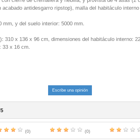
con cierre de cremallera y hebilla, y provista de 4 asas (2 c
acabado antidesgarro ripstop), malla del habitáculo interno 
 mm, y del suelo interior: 5000 mm.
): 310 x 136 x 96 cm, dimensiones del habitáculo interno: 2
: 33 x 16 cm.
Escribe una opinión
/
5
(0)
(0)