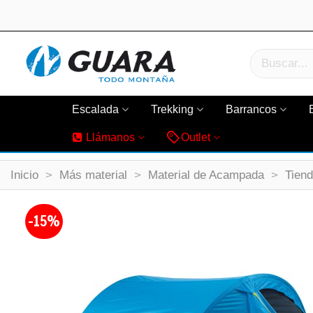
Escalada
Trekking
Barrancos
Llámanos
Outlet
Inicio
>
Más material
>
Material de Acampada
>
Tien
-15%