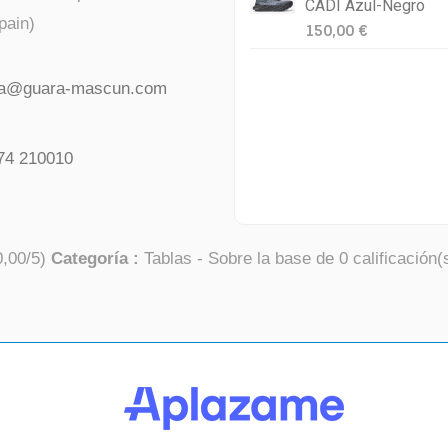
CADI Azul-Negro
pain)
150,00 €
da@guara-mascun.com
74 210010
0,00
/
5
)
Categoría :
Tablas
- Sobre la base de
0
calificación(