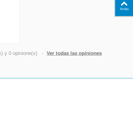
Arriba
s) y
0
opinione(s)
-
Ver todas las opiniones