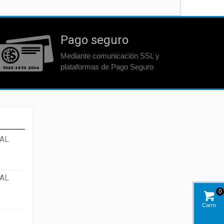
Pago seguro
Mediante comunicación SSL y
plataformas de Pago Seguro
AL
AL
0
Carro