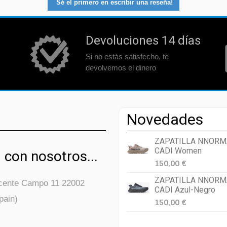
Sé el primero en escribir una reseña!
Devoluciones 14 días
Si no estás satisfecho, te
devolvemos el dinero
Novedades
ZAPATILLA NNORM
CADI Women
 con nosotros...
150,00 €
ZAPATILLA NNORM
icente Campo 11 22002
CADI Azul-Negro
pain)
150,00 €