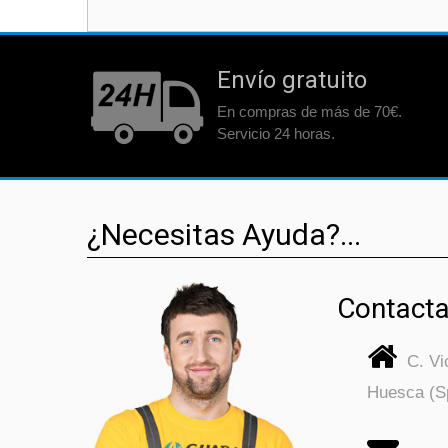
Envío gratuito
En compras de más de 70€.
Servicio 24 horas.
¿Necesitas Ayuda?...
Contacta
C. V
Huesca (S