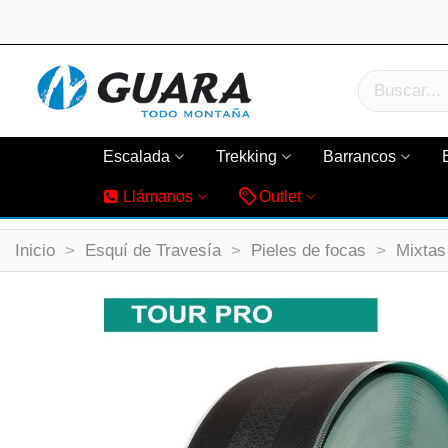
Escalada
Trekking
Barrancos
Llámanos
Outlet
Inicio
>
Esquí de Travesía
>
Pieles de focas
>
Mixtas