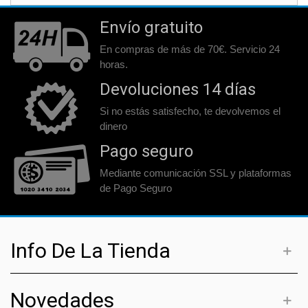
Envío gratuito
En compras de más de 70€. Servicio 24
horas.
Devoluciones 14 días
Si no estás satisfecho, te devolvemos el
dinero
Pago seguro
Mediante comunicación SSL y plataformas
de Pago Seguro
Info De La Tienda
Novedades