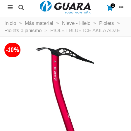
0
Inicio
>
Más material
>
Nieve - Hielo
>
Piolets
>
Piolets alpinismo
>
PIOLET BLUE ICE AKILA ADZE
-10%