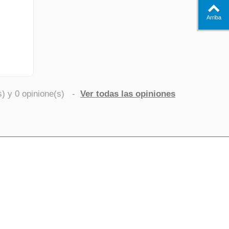
Arriba
s) y
0
opinione(s)
-
Ver todas las opiniones