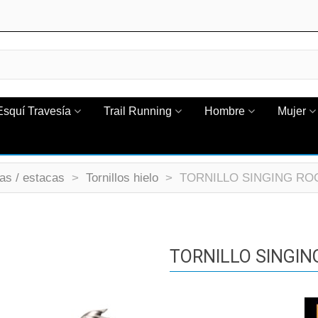
Esquí Travesía
Trail Running
Hombre
Mujer
las / estacas
>
Tornillos hielo
>
TORNILLO SINGING ROC
TORNILLO SINGIN