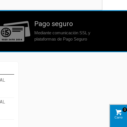
Pago seguro
Mediante comunicación SSL y
plataformas de Pago Seguro
AL
AL
0
Carro