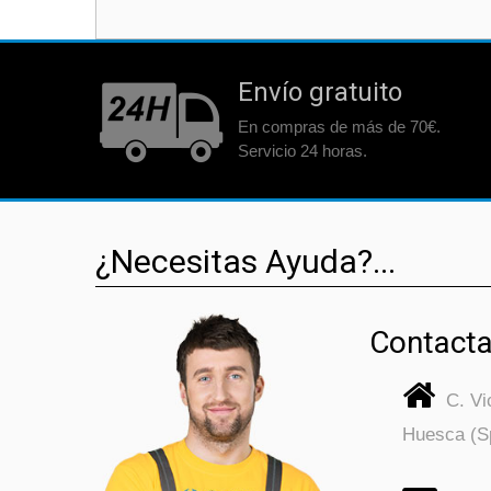
Envío gratuito
En compras de más de 70€.
Servicio 24 horas.
¿Necesitas Ayuda?...
Contacta
C. V
Huesca (S