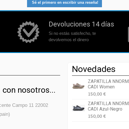
Sé el primero en escribir una reseña!
Devoluciones 14 días
Si no estás satisfecho, te
devolvemos el dinero
Novedades
ZAPATILLA NNORM
CADI Women
 con nosotros...
150,00 €
ZAPATILLA NNORM
icente Campo 11 22002
CADI Azul-Negro
pain)
150,00 €