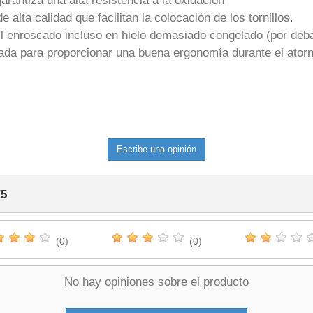
garantiza una alta resistencia a la oxidación
e alta calidad que facilitan la colocación de los tornillos.
ácil enroscado incluso en hielo demasiado congelado (por deb
ñada para proporcionar una buena ergonomía durante el ator
Escribe una opinión
/
5
(0)
(0)
No hay opiniones sobre el producto