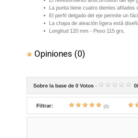
El revestimiento anticorrosión del eje 
La punta tiene cuatro dientes afilados d
El perfil delgado del eje permite un f
La chapa de aleación ligera está dise
Longitud 120 mm - Peso 115 grs.
Opiniones
(0)
Sobre la base de
0
Votos
-
0
Filtrar:
(0)