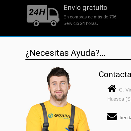
Envío gratuito
En compras de más de 70€.
Servicio 24 horas.
¿Necesitas Ayuda?...
Contacta
C. V
Huesca (S
tien