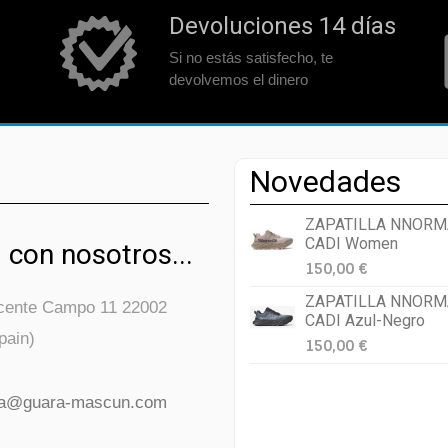
Devoluciones 14 días
Si no estás satisfecho, te
devolvemos el dinero
Novedades
ZAPATILLA NNORM
CADI Women
 con nosotros...
150,00 €
ZAPATILLA NNORM
icente Campo 11 22002
CADI Azul-Negro
pain)
150,00 €
da@guara-mascun.com