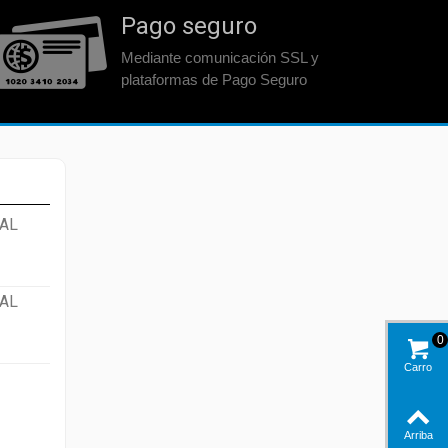
Pago seguro
Mediante comunicación SSL y
plataformas de Pago Seguro
AL
AL
0
Carro
Arriba