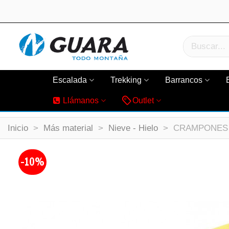
Escalada
Trekking
Barrancos
Llámanos
Outlet
Inicio
>
Más material
>
Nieve - Hielo
>
CRAMPONES 
-10%