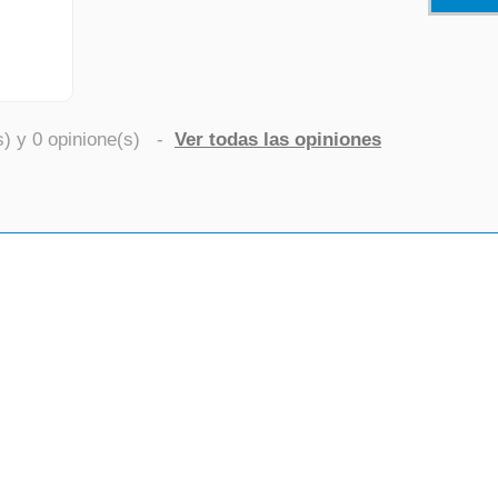
s) y
0
opinione(s)
-
Ver todas las opiniones