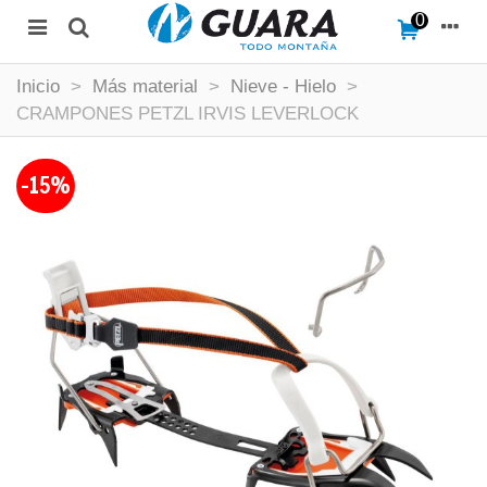
0
Inicio
>
Más material
>
Nieve - Hielo
>
CRAMPONES PETZL IRVIS LEVERLOCK
-15%