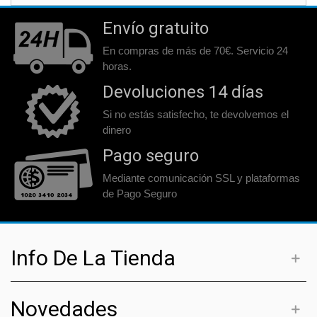
Envío gratuito
En compras de más de 70€. Servicio 24
horas.
Devoluciones 14 días
Si no estás satisfecho, te devolvemos el
dinero
Pago seguro
Mediante comunicación SSL y plataformas
de Pago Seguro
Info De La Tienda
Novedades