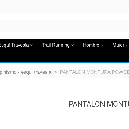
Esquí Travesía
Trail Running
Hombre
Mujer
pinismo - esqui travesia
>
PANTALON MONTURA POWDER
PANTALON MONTU