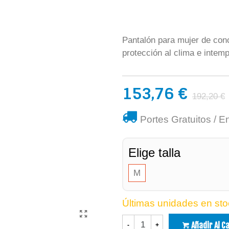
Pantalón para mujer de conc
protección al clima e intempe
153,76 €
192,20 €
Portes Gratuitos / E
Elige talla
M
Últimas unidades en sto
Añadir Al C
-
+