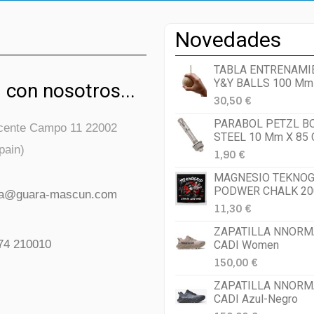
Novedades
TABLA ENTRENAMI
Y&Y BALLS 100 Mm
 con nosotros...
30,50 €
PARABOL PETZL B
icente Campo 11 22002
STEEL 10 Mm X 85
pain)
1,90 €
MAGNESIO TEKNOG
PODWER CHALK 20
da@guara-mascun.com
11,30 €
ZAPATILLA NNORM
74 210010
CADI Women
150,00 €
ZAPATILLA NNORM
CADI Azul-Negro