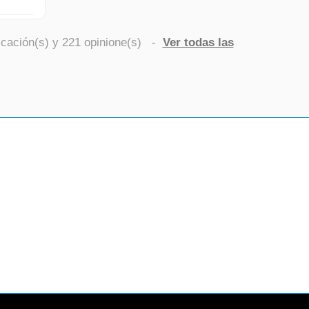
icación(s) y
221
opinione(s)
-
Ver todas las