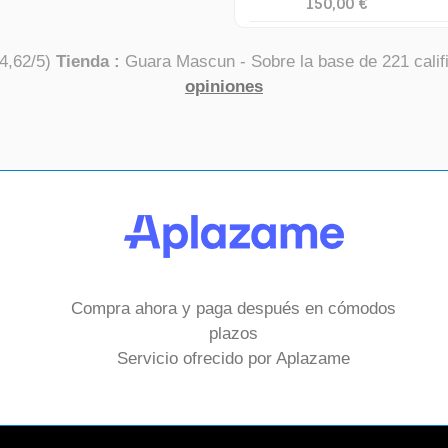
150,00 €
4,62
/
5
)
Tienda :
Guara Mascun
- Sobre la base de
221
calif
opiniones
Compra ahora y paga después en cómodos
plazos
Servicio ofrecido por Aplazame