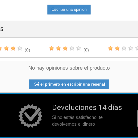
Escribe una opinión
/
5
(0)
(0)
No hay opiniones sobre el producto
Sé el primero en escribir una reseña!
Devoluciones 14 días
Si no estás satisfecho, te
devolvemos el dinero