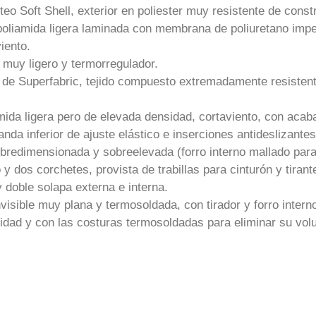
eo Soft Shell, exterior en poliester muy resistente de const
poliamida ligera laminada con membrana de poliuretano im
iento.
r) muy ligero y termorregulador.
o de Superfabric, tejido compuesto extremadamente resistente 
amida ligera pero de elevada densidad, cortaviento, con acab
a inferior de ajuste elástico e inserciones antideslizantes
obredimensionada y sobreelevada (forro interno mallado para
o y dos corchetes, provista de trabillas para cinturón y tira
 doble solapa externa e interna.
nvisible muy plana y termosoldada, con tirador y forro intern
idad y con las costuras termosoldadas para eliminar su vo