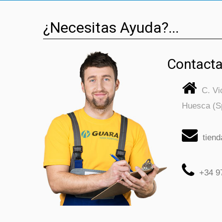
¿Necesitas Ayuda?...
Contacta
C. V
Huesca (S
tien
+34 9