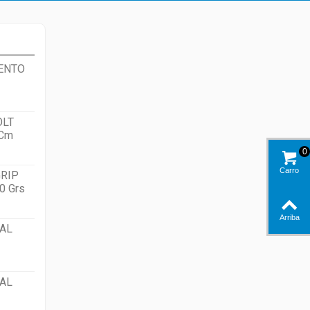
ENTO
OLT
 Cm
0
Carro
RIP
0 Grs
Arriba
AL
AL