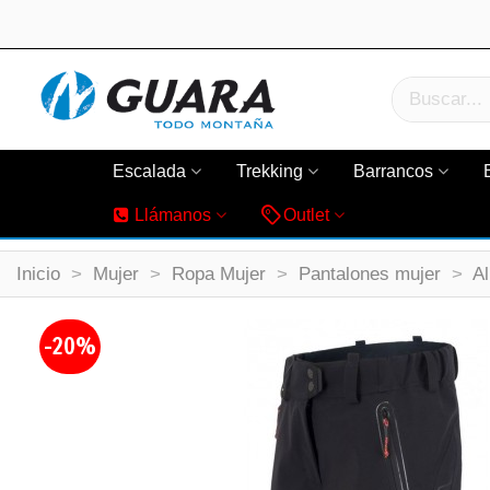
Escalada
Trekking
Barrancos
Llámanos
Outlet
Inicio
>
Mujer
>
Ropa Mujer
>
Pantalones mujer
>
Al
-20%