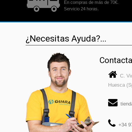
En compras de más de 70€.
Servicio 24 horas.
¿Necesitas Ayuda?...
Contacta
C. V
Huesca (S
tien
+34 9