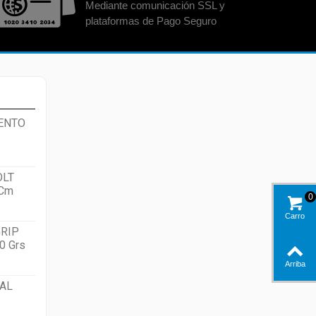
Mediante comunicación SSL y
plataformas de Pago Seguro
ENTO
OLT
 Cm
0
Carro
RIP
0 Grs
Arriba
AL