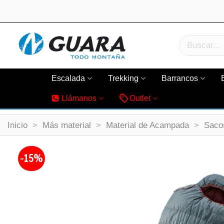
Escalada
Trekking
Barrancos
Llámanos
Outlet
Inicio
>
Más material
>
Material de Acampada
>
Saco
-15%