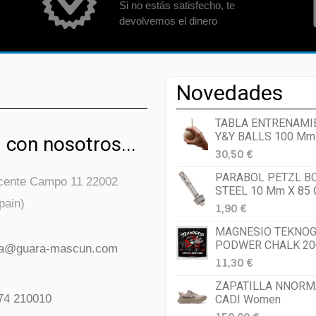
Si no estás satisfecho, te
devolvemos el dinero
Novedades
TABLA ENTRENAMI
Y&Y BALLS 100 Mm
 con nosotros...
30,50 €
PARABOL PETZL B
icente Campo 11 22002
STEEL 10 Mm X 85
pain)
1,90 €
MAGNESIO TEKNOG
PODWER CHALK 20
da@guara-mascun.com
11,30 €
ZAPATILLA NNORM
74 210010
CADI Women