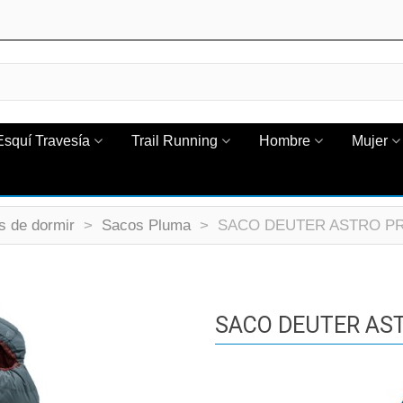
Esquí Travesía
Trail Running
Hombre
Mujer
s de dormir
>
Sacos Pluma
>
SACO DEUTER ASTRO PRO
SACO DEUTER AST