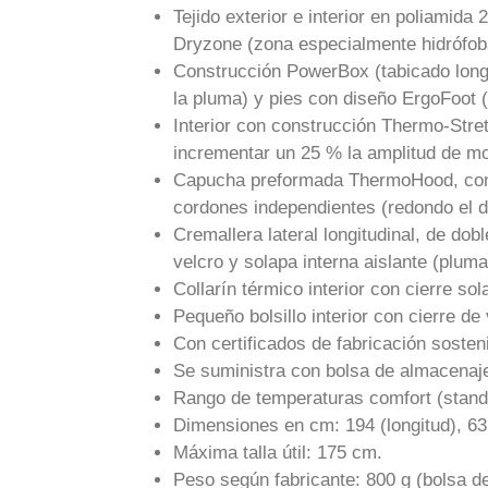
Tejido exterior e interior en poliamid
Dryzone (zona especialmente hidrófob
Construcción PowerBox (tabicado longitu
la pluma) y pies con diseño ErgoFoot (
Interior con construcción Thermo-Stre
incrementar un 25 % la amplitud de mov
Capucha preformada ThermoHood, const
cordones independientes (redondo el de
Cremallera lateral longitudinal, de dobl
velcro y solapa interna aislante (pluma
Collarín térmico interior con cierre so
Pequeño bolsillo interior con cierre de 
Con certificados de fabricación sosten
Se suministra con bolsa de almacenaje
Rango de temperaturas comfort (stand
Dimensiones en cm: 194 (longitud), 63
Máxima talla útil: 175 cm.
Peso según fabricante: 800 g (bolsa de