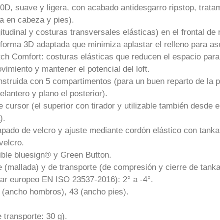
a 20D, suave y ligera, con acabado antidesgarro ripstop, tr
a en cabeza y pies).
dinal y costuras transversales elásticas) en el frontal de ro
forma 3D adaptada que minimiza aplastar el relleno para ase
tch Comfort: costuras elásticas que reducen el espacio para
imiento y mantener el potencial del loft.
ruida con 5 compartimentos (para un buen reparto de la pl
lantero y plano el posterior).
e cursor (el superior con tirador y utilizable también desde e
).
lapado de velcro y ajuste mediante cordón elástico con tanka
velcro.
ible bluesign® y Green Button.
 (mallada) y de transporte (de compresión y cierre de tanka
ar europeo EN ISO 23537-2016): 2° a -4°.
 (ancho hombros), 43 (ancho pies).
 transporte: 30 g).