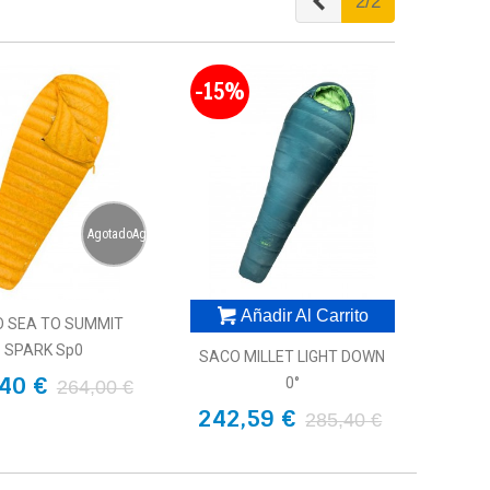
Anterior
2/2
-15%
AgotadoAgotado
Añadir Al Carrito
 SEA TO SUMMIT
SPARK Sp0
SACO MILLET LIGHT DOWN
40 €
0°
264,00 €
242,59 €
285,40 €