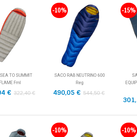
-10%
-15%
 SEA TO SUMMIT
SACO RAB NEUTRINO 600
S
FLAME FmI
Reg
EQUI
04 €
490,05 €
322,40 €
544,50 €
301,
-10%
-10%