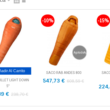
ncia
-10%
-15%
AgotadoAgotado
adir Al Carrito
SACO RAB ANDES 800
SACO
547,73 €
ILLET LIGHT DOWN
608,59 €
224,
5°
89 €
238,70 €