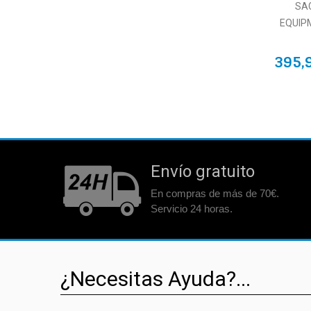
SA
EQUIP
395,
Envío gratuito
En compras de más de 70€.
Servicio 24 horas.
¿Necesitas Ayuda?...