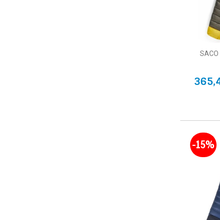
SACO
365,
-15%