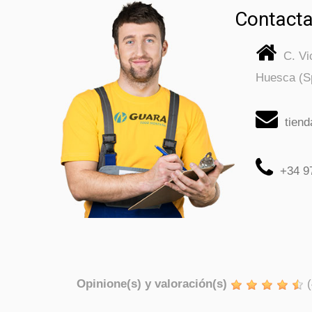
Contacta
C. V
Huesca (S
tien
+34 9
Opinione(s) y valoración(s)
(