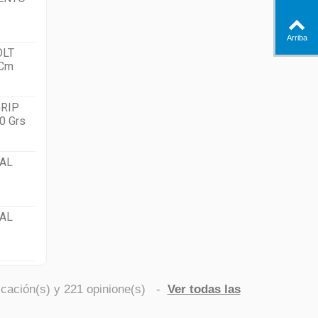
Arriba
OLT
 Cm
RIP
0 Grs
AL
AL
icación(s) y
221
opinione(s)
-
Ver todas las