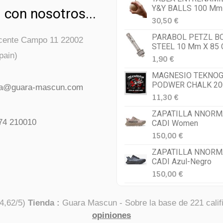
Y&Y BALLS 100 Mm
 con nosotros...
30,50 €
PARABOL PETZL B
icente Campo 11 22002
STEEL 10 Mm X 85
pain)
1,90 €
MAGNESIO TEKNOG
PODWER CHALK 20
da@guara-mascun.com
11,30 €
ZAPATILLA NNORM
74 210010
CADI Women
150,00 €
ZAPATILLA NNORM
CADI Azul-Negro
150,00 €
4,62
/
5
)
Tienda :
Guara Mascun
- Sobre la base de
221
calif
opiniones