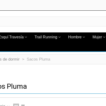
Esquí Travesía
Trail Running
Hombre
Mujer
s de dormir
>
Sacos Pluma
os Pluma