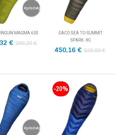
AgotadoAgotado
INGUIN MAGMA 630
SACO SEA TO SUMMIT
SPARK -9C
32 €
299,20 €
450,16 €
529,60 €
-20%
AgotadoAgotado