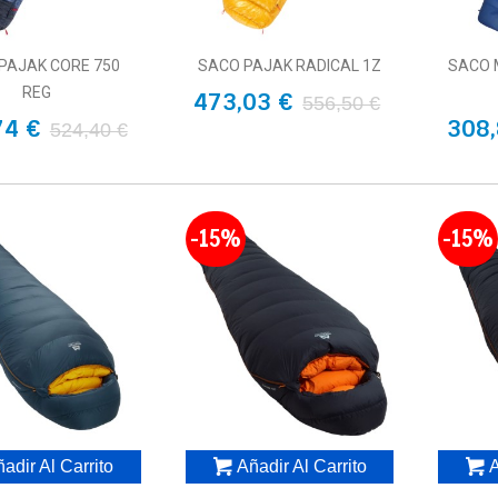
PAJAK CORE 750
SACO PAJAK RADICAL 1Z
SACO 
REG
473,03 €
556,50 €
74 €
308,
524,40 €
-15%
-15%
adir Al Carrito
Añadir Al Carrito
A