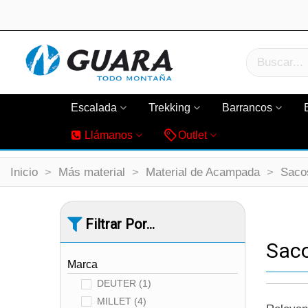
Escalada
Trekking
Barrancos
Llámanos
Outlet
Inicio
>
Más material
>
Material de Acampada
>
Saco
Filtrar Por...
Sac
Marca
DEUTER
(1)
MILLET
(4)