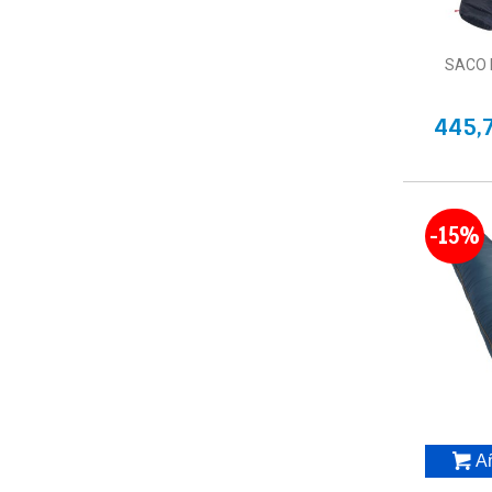
SACO 
445,
-15%
Añ