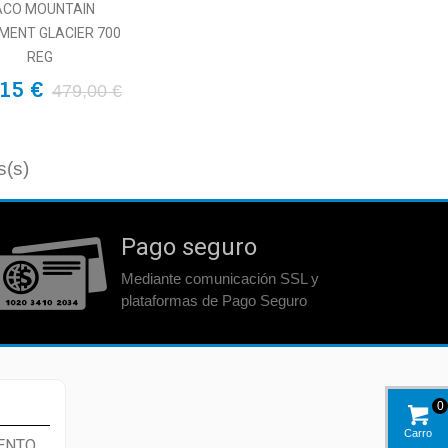
ACO MOUNTAIN
MENT GLACIER 700
REG
15 €
479,00 €
s(s)
Pago seguro
Mediante comunicación SSL y
plataformas de Pago Seguro
0
Carro
ENTO