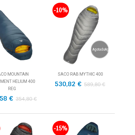
-10%
AgotadoAgotado
ACO MOUNTAIN
SACO RAB MYTHIC 400
PMENT HELIUM 400
530,82 €
589,80 €
REG
58 €
354,80 €
-15%