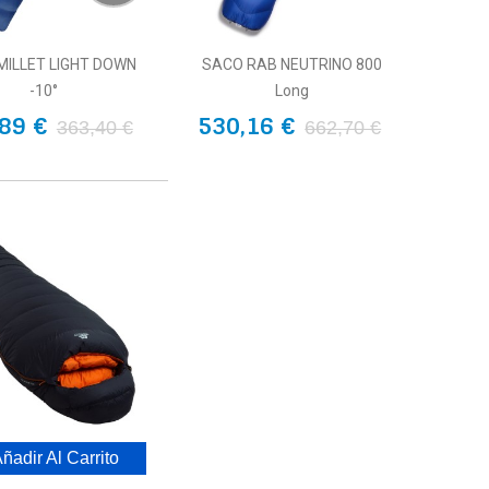
MILLET LIGHT DOWN
SACO RAB NEUTRINO 800
-10°
Long
89 €
530,16 €
363,40 €
662,70 €
ñadir Al Carrito