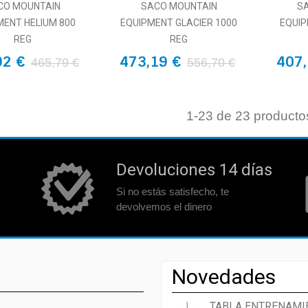
CO MOUNTAIN
SACO MOUNTAIN
S
MENT HELIUM 800
EQUIPMENT GLACIER 1000
EQUIP
REG
REG
92 €
473,19 €
407,
465,79 €
556,70 €
1
-23 de 23 producto
Devoluciones 14 días
Si no estás satisfecho, te
devolvemos el dinero
Novedades
TABLA ENTRENAMI