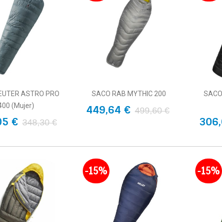
EUTER ASTRO PRO
SACO RAB MYTHIC 200
SACO
400 (Mujer)
449,64 €
499,60 €
05 €
306,
348,30 €
-15%
-15%