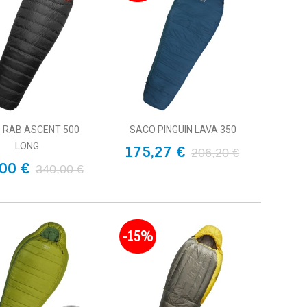
 RAB ASCENT 500
SACO PINGUIN LAVA 350
LONG
175,27 €
206,20 €
00 €
340,00 €
-15%