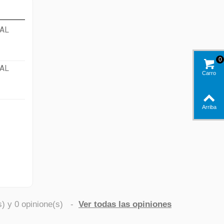
AL
0
AL
Carro
Arriba
s) y
0
opinione(s)
-
Ver todas las opiniones