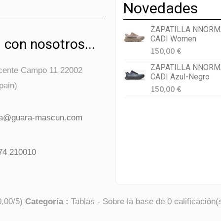
Novedades
ZAPATILLA NNORM
CADI Women
 con nosotros...
150,00 €
ZAPATILLA NNORM
icente Campo 11 22002
CADI Azul-Negro
pain)
150,00 €
da@guara-mascun.com
74 210010
0,00
/
5
)
Categoría :
Tablas
- Sobre la base de
0
calificación(