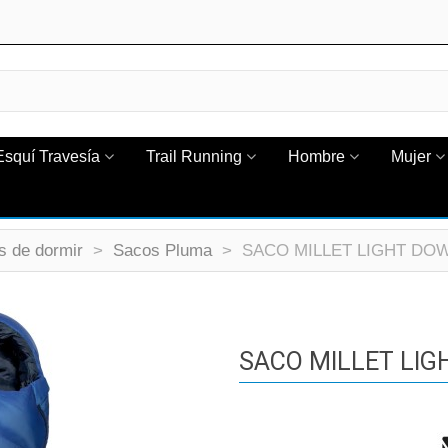
Esquí Travesía
Trail Running
Hombre
Mujer
s de dormir
>
Sacos Pluma
>
SACO MILLET LIGHT DOW
SACO MILLET LIG