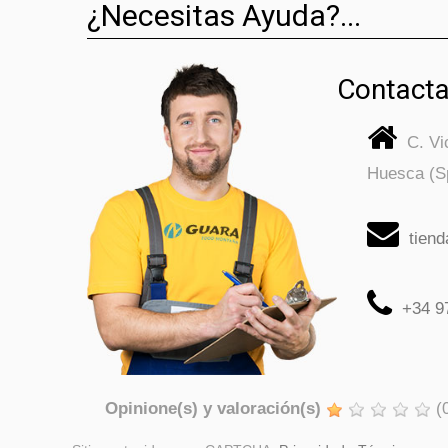
¿Necesitas Ayuda?...
Contacta
C. V
Huesca (S
tien
+34 9
Opinione(s) y valoración(s)
(