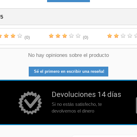
/
5
(0)
(0)
No hay opiniones sobre el producto
Sé el primero en escribir una reseña!
Devoluciones 14 días
Si no estás satisfecho, te
devolvemos el dinero