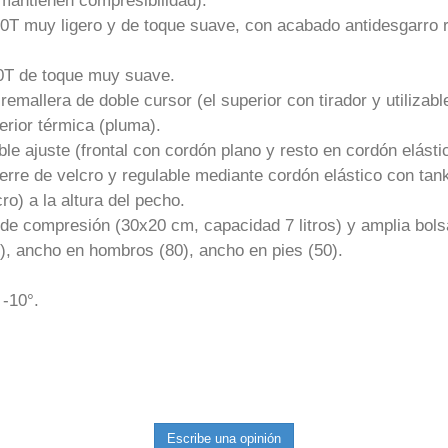
 mantienen compresibilidad).
400T muy ligero y de toque suave, con acabado antidesgarro
380T de toque muy suave.
cremallera de doble cursor (el superior con tirador y utilizable
erior térmica (pluma).
e ajuste (frontal con cordón plano y resto en cordón elásti
ierre de velcro y regulable mediante cordón elástico con tan
cro) a la altura del pecho.
 de compresión (30x20 cm, capacidad 7 litros) y amplia bol
5), ancho en hombros (80), ancho en pies (50).
 -10°.
Escribe una opinión