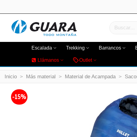
Escalada
Trekking
Barrancos
Llámanos
Outlet
Inicio
>
Más material
>
Material de Acampada
>
Saco
-15%