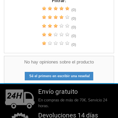
Filtrar:
(0)
(0)
(0)
(0)
(0)
No hay opiniones sobre el producto
Sé el primero en escribir una reseña!
Envío gratuito
En compras de más de 70€. Servicio 24
horas.
Devoluciones 14 días