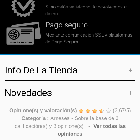
Si no estás satisfecho, te devolvemos el
dinero
Pago seguro
Mediante comunicación SSL y plataformas
de Pago Seguro
Info De La Tienda
Novedades
Opinione(s) y valoración(s)
(
3,67
/
5
)
Categoría :
Arneses
- Sobre la base de
3
calificación(s) y
3
opinione(s)
-
Ver todas las
opiniones