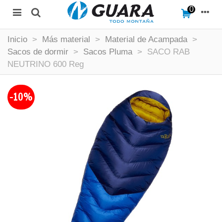
0
Inicio
>
Más material
>
Material de Acampada
>
Sacos de dormir
>
Sacos Pluma
>
SACO RAB
NEUTRINO 600 Reg
-10%