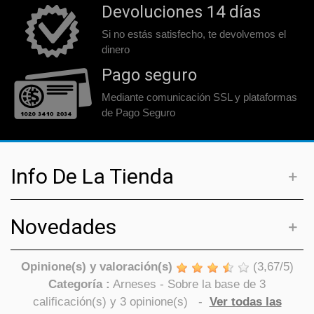
Devoluciones 14 días
Si no estás satisfecho, te devolvemos el
dinero
Pago seguro
Mediante comunicación SSL y plataformas
de Pago Seguro
Info De La Tienda
Novedades
Opinione(s) y valoración(s)
(
3,67
/
5
)
Categoría :
Arneses
- Sobre la base de
3
calificación(s) y
3
opinione(s)
-
Ver todas las