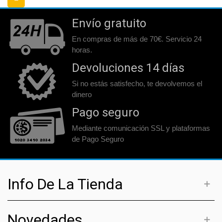
Envío gratuito
En compras de más de 70€. Servicio 24
horas.
Devoluciones 14 días
Si no estás satisfecho, te devolvemos el
dinero
Pago seguro
Mediante comunicación SSL y plataformas
de Pago Seguro
Info De La Tienda
Novedades