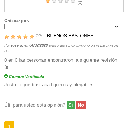
(0)
Ordenar por:
BUENOS BASTONES
(
5
/
5
)
Por
jose g.
en
04/02/2020
BASTONES BLACK DIAMOND DISTANCE CARBON
FLZ
0
en
0
las personas encontraron la siguiente revisión
útil
Compra Verificada
Justo lo que buscaba ligueros y plegables.
Útil para usted esta opinión?
Sí
No
1