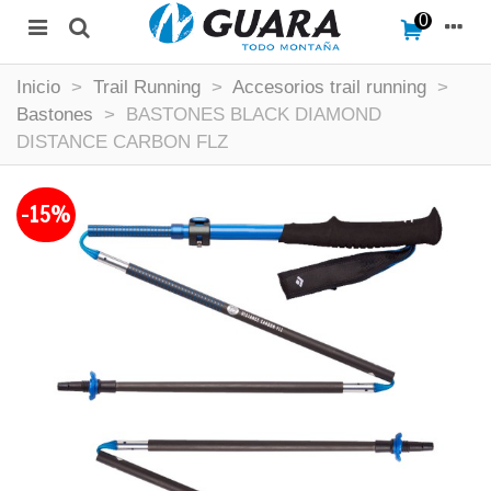
0
Inicio
>
Trail Running
>
Accesorios trail running
>
Bastones
>
BASTONES BLACK DIAMOND
DISTANCE CARBON FLZ
-15%