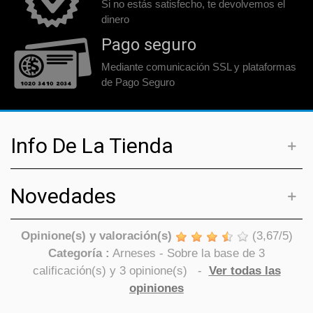
Si no estás satisfecho, te devolvemos el
dinero
Pago seguro
Mediante comunicación SSL y plataformas
de Pago Seguro
Info De La Tienda
Novedades
Opinione(s) y valoración(s)
(
3,67
/
5
)
Categoría :
Arneses
- Sobre la base de
3
calificación(s) y
3
opinione(s)
-
Ver todas las
opiniones