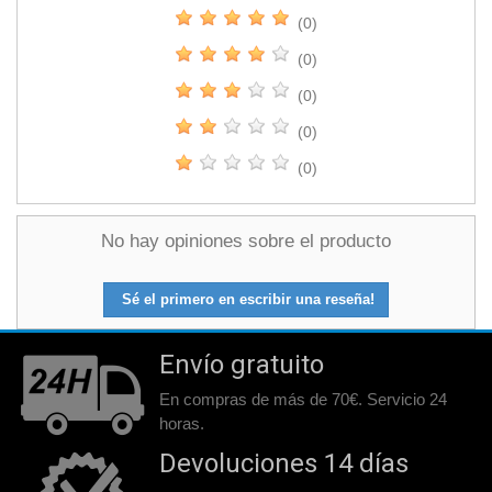
(0)
(0)
(0)
(0)
(0)
No hay opiniones sobre el producto
Sé el primero en escribir una reseña!
Envío gratuito
En compras de más de 70€. Servicio 24
horas.
Devoluciones 14 días