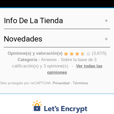
Info De La Tienda
Novedades
Opinione(s) y valoración(s)
(
3,67
/
5
)
Categoría :
Arneses
- Sobre la base de
3
calificación(s) y
3
opinione(s)
-
Ver todas las
opiniones
Sitio protegido por reCAPTCHA.
Privacidad
-
Términos