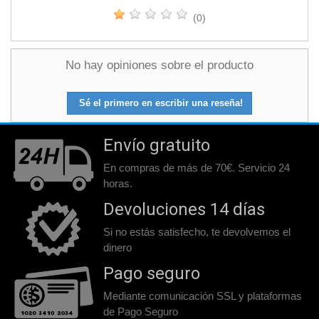
(0)
No hay opiniones sobre el producto
Sé el primero en escribir una reseña!
Envío gratuito
En compras de más de 70€. Servicio 24
horas.
Devoluciones 14 días
Si no estás satisfecho, te devolvemos el
dinero
Pago seguro
Mediante comunicación SSL y plataformas
de Pago Seguro