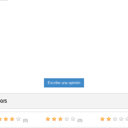
Escribe una opinión
00
/
5
(0)
(0)