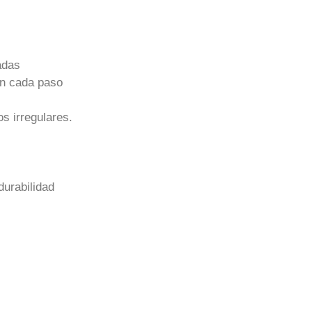
adas
en cada paso
os irregulares.
urabilidad