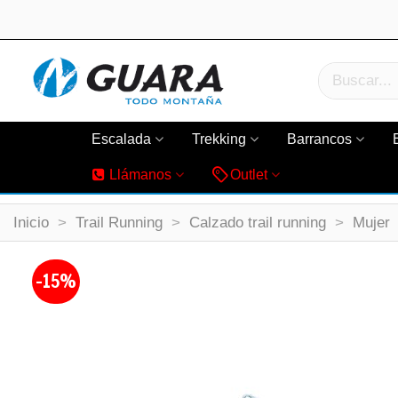
Escalada
Trekking
Barrancos
Llámanos
Outlet
Inicio
>
Trail Running
>
Calzado trail running
>
Mujer
-15%