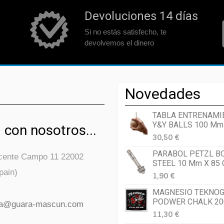
Devoluciones 14 días
Si no estás satisfecho, te
devolvemos el dinero
Novedades
TABLA ENTRENAMI
Y&Y BALLS 100 Mm
 con nosotros...
30,50 €
PARABOL PETZL B
icente Campo 11 22002
STEEL 10 Mm X 85
pain)
1,90 €
MAGNESIO TEKNOG
PODWER CHALK 20
da@guara-mascun.com
11,30 €