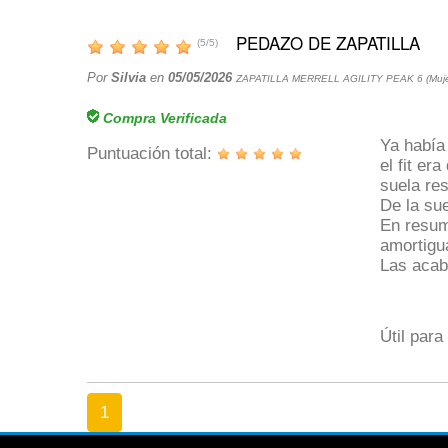
PEDAZO DE ZAPATILLA
(
5
/
5
)
Por
Silvia
en
05/05/2026
ZAPATILLA MERRELL AGILITY PEAK 6 (Muje
Compra Verificada
Ya había
Puntuación total:
el fit er
suela re
De la sue
En resume
amortigu
Las acab
Útil para
1