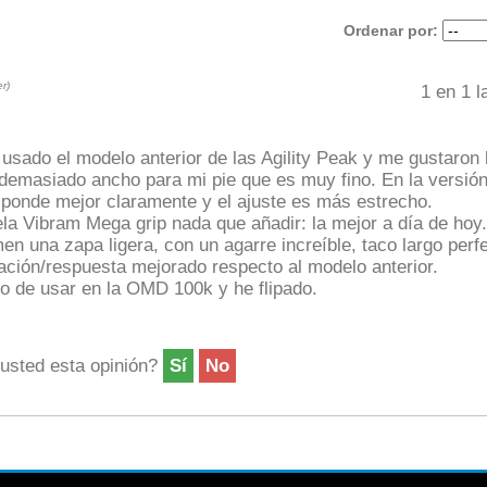
Ordenar por:
r)
1
en
1
la
 usado el modelo anterior de las Agility Peak y me gustaron
a demasiado ancho para mi pie que es muy fino. En la versió
sponde mejor claramente y el ajuste es más estrecho.
la Vibram Mega grip nada que añadir: la mejor a día de hoy.
n una zapa ligera, con un agarre increíble, taco largo perfe
ación/respuesta mejorado respecto al modelo anterior.
o de usar en la OMD 100k y he flipado.
 usted esta opinión?
Sí
No