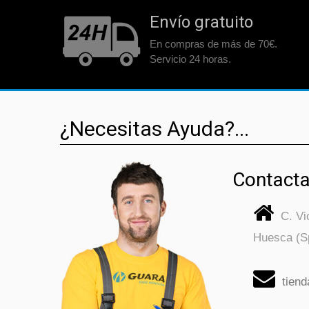
Envío gratuito
En compras de más de 70€.
Servicio 24 horas.
¿Necesitas Ayuda?...
Contacta
C. V
Huesca (S
tien