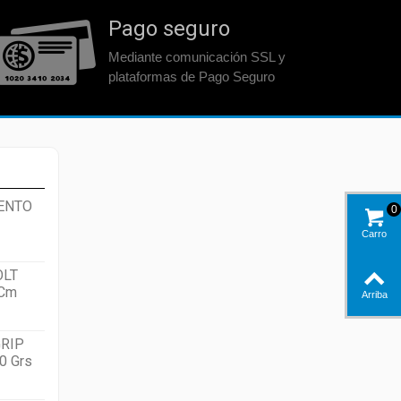
Pago seguro
Mediante comunicación SSL y
plataformas de Pago Seguro
ENTO
0
Carro
OLT
 Cm
Arriba
RIP
0 Grs