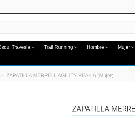
Esquí Travesía
Trail Running
Hombre
Mujer
>
ZAPATILLA MERRELL AGILITY PEAK 6 (Mujer)
ZAPATILLA MERREL