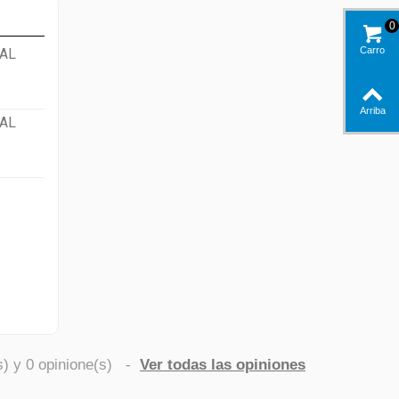
0
Carro
AL
Arriba
AL
s) y
0
opinione(s)
-
Ver todas las opiniones