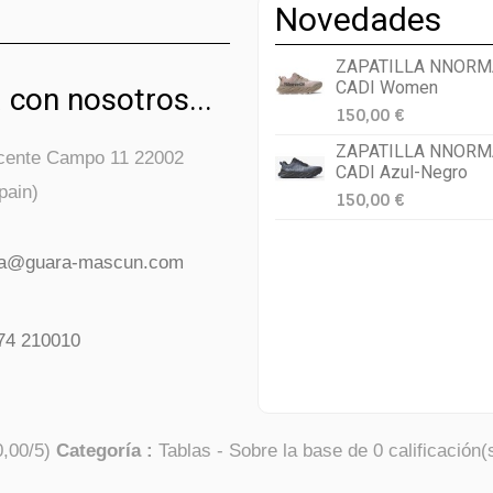
Novedades
ZAPATILLA NNORM
CADI Women
 con nosotros...
150,00 €
ZAPATILLA NNORM
icente Campo 11 22002
CADI Azul-Negro
pain)
150,00 €
da@guara-mascun.com
74 210010
0,00
/
5
)
Categoría :
Tablas
- Sobre la base de
0
calificación(