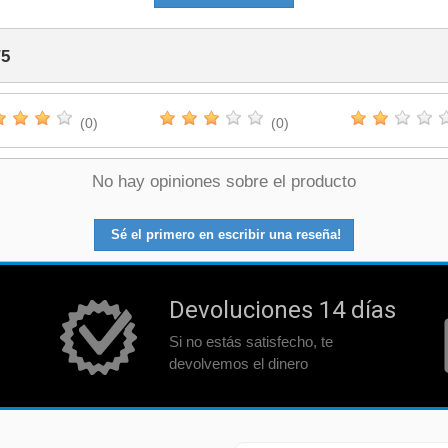
/
5
(0)
(0)
No hay opiniones sobre el producto
Sé el primero en escribir una reseña!
Devoluciones 14 días
Si no estás satisfecho, te
devolvemos el dinero