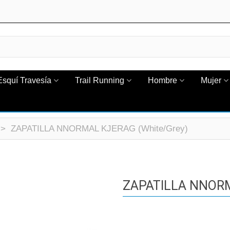
Esquí Travesía
Trail Running
Hombre
Mujer
>
ZAPATILLA NNORMAL KJERAG (White/Grey)
ZAPATILLA NNORM