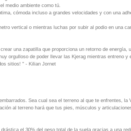
el medio ambiente como tú.
 óptima, cómoda incluso a grandes velocidades y con una adh
etro vertical o mientras luchas por subir al podio en una car
crear una zapatilla que proporciona un retorno de energía, 
uy orgulloso de poder llevar las Kjerag mientras entreno y 
 sitios! '' - Kilian Jornet
embarrados. Sea cual sea el terreno al que te enfrentes, 
ción al terreno hará que tus pies, músculos y articulacione
ástica el 30% del peso total de la suela gracias a una red