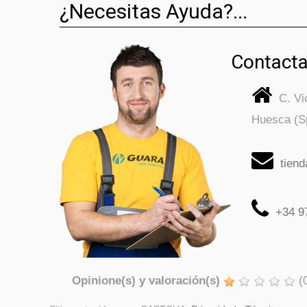
¿Necesitas Ayuda?...
Contacta
C. V
Huesca (S
tien
+34 9
Opinione(s) y valoración(s)
(