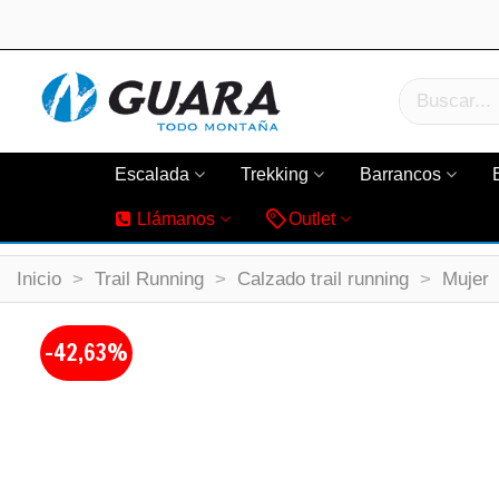
Escalada
Trekking
Barrancos
Llámanos
Outlet
Inicio
>
Trail Running
>
Calzado trail running
>
Mujer
-42,63%