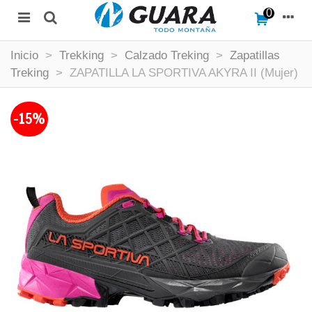
0
Inicio
>
Trekking
>
Calzado Treking
>
Zapatillas
Treking
>
ZAPATILLA LA SPORTIVA AKYRA II (Mujer)
-15%