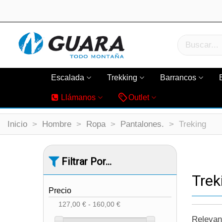
Escalada
Trekking
Barrancos
Llámanos
Outlet
Inicio
>
Hombre
>
Ropa
>
Pantalones.
>
Treking
Filtrar Por...
Trek
Precio
127,00 € - 160,00 €
Releva