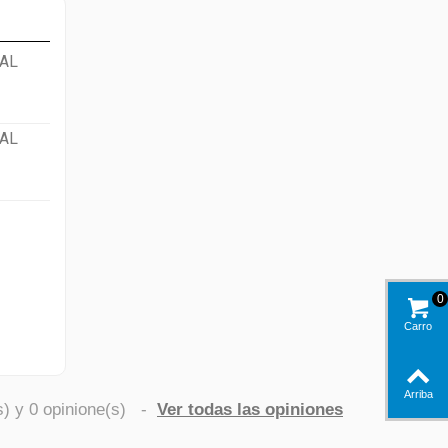
AL
AL
0
Carro
Arriba
s) y
0
opinione(s)
-
Ver todas las opiniones