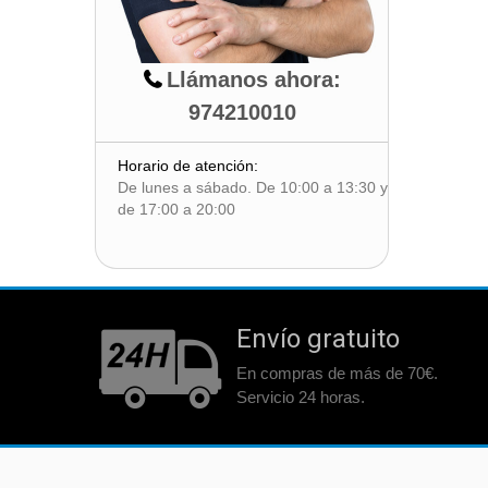
Llámanos ahora:
974210010
Horario de atención:
De lunes a sábado. De 10:00 a 13:30 y
de 17:00 a 20:00
Envío gratuito
En compras de más de 70€.
Servicio 24 horas.