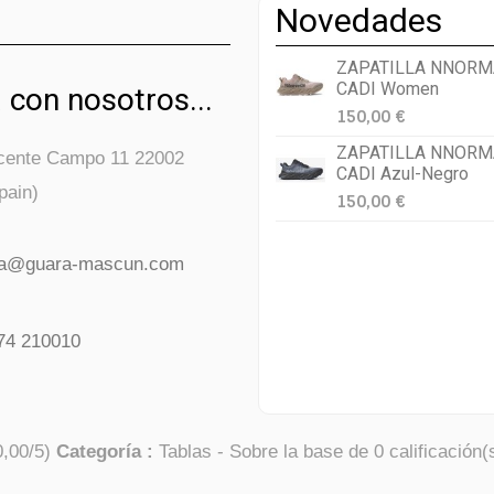
Novedades
ZAPATILLA NNORM
CADI Women
 con nosotros...
150,00 €
ZAPATILLA NNORM
icente Campo 11 22002
CADI Azul-Negro
pain)
150,00 €
da@guara-mascun.com
74 210010
0,00
/
5
)
Categoría :
Tablas
- Sobre la base de
0
calificación(