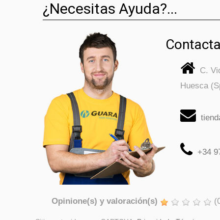
¿Necesitas Ayuda?...
Contacta
C. V
Huesca (S
tien
+34 9
Opinione(s) y valoración(s)
(