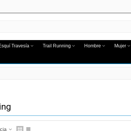
Esquí Travesía
Trail Running
Hombre
Mujer
ing
ncia