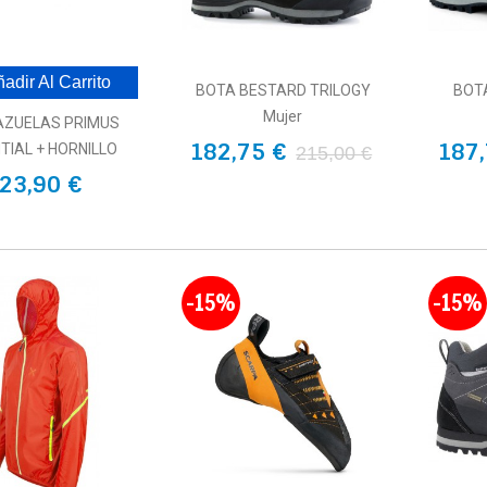
adir Al Carrito
BOTA BESTARD TRILOGY
BOT
Mujer
AZUELAS PRIMUS
182,75 €
187,
TIAL + HORNILLO
215,00 €
23,90 €
-15%
-15%