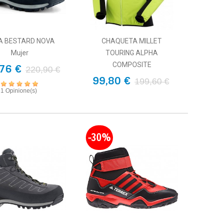
A BESTARD NOVA
CHAQUETA MILLET
Mujer
TOURING ALPHA
COMPOSITE
76 €
220,90 €
99,80 €
199,60 €
1 Opinione(s)
-30%