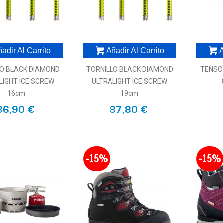
adir Al Carrito
Añadir Al Carrito
A
LO BLACK DIAMOND
TORNILLO BLACK DIAMOND
TENSO
LIGHT ICE SCREW
ULTRALIGHT ICE SCREW
16cm
19cm
86,90 €
87,80 €
-15%
-15%