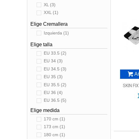
XL
(3)
MSR
(1)
XXL
(1)
PETZL
(1)
POMOCA
(5)
Elige Cremallera
PRIMUS
(2)
Izquierda
(1)
RAB
(2)
Elige talla
RODCLE
(1)
EU 33.5
(2)
SALEWA
(5)
EU 34
(3)
SCARPA
(2)
EU 34.5
(3)
SEA TO SUMMIT
(1)
Añ
EU 35
(3)
SINGING ROCK
(1)
EU 35.5
(2)
SKIN FI
TOKO
(2)
EU 36
(4)
EU 36.5
(5)
EU 37
(8)
Elige medida
EU 37 1/3
(1)
170 cm
(1)
EU 37.5
(5)
173 cm
(1)
EU 38
(7)
180 cm
(1)