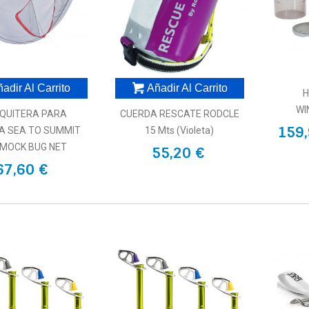
adir Al Carrito
Añadir Al Carrito
H
WI
QUITERA PARA
CUERDA RESCATE RODCLE
159,
 SEA TO SUMMIT
15 Mts (violeta)
MOCK BUG NET
55,20 €
67,60 €