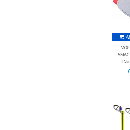
Añ
MOS
HAMACA
HAM