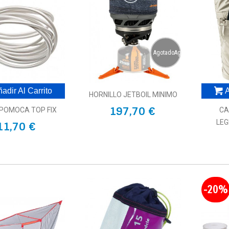
AgotadoAgotado
adir Al Carrito
A
HORNILLO JETBOIL MINIMO
197,70 €
POMOCA TOP FIX
CA
LEG
11,70 €
-20%