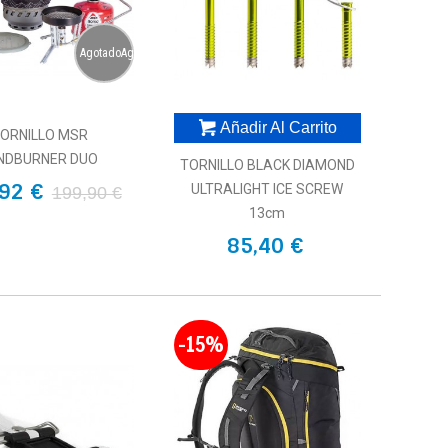
AgotadoAgotado
Añadir Al Carrito
ORNILLO MSR
NDBURNER DUO
TORNILLO BLACK DIAMOND
92 €
ULTRALIGHT ICE SCREW
199,90 €
13cm
85,40 €
-15%