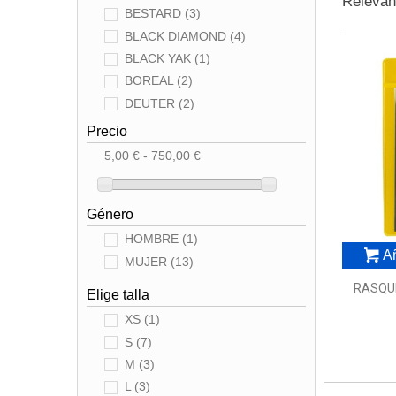
Releva
BESTARD
(3)
BLACK DIAMOND
(4)
BLACK YAK
(1)
BOREAL
(2)
DEUTER
(2)
DEVOLD
(1)
Precio
DYNAFIT
(2)
5,00 € - 750,00 €
EDELRID
(1)
FIVETEN
(2)
Género
GEAR AID
(1)
HAGLÖFS
(1)
HOMBRE
(1)
Añ
HYDRAPAK
(1)
MUJER
(13)
JETBOIL
(1)
RASQU
Elige talla
LASPORTIVA
(8)
XS
(1)
MAMMUT
(1)
S
(7)
MILLET
(3)
M
(3)
MONTURA
(4)
L
(3)
MOUNTAIN EQUIPMENT
(1)