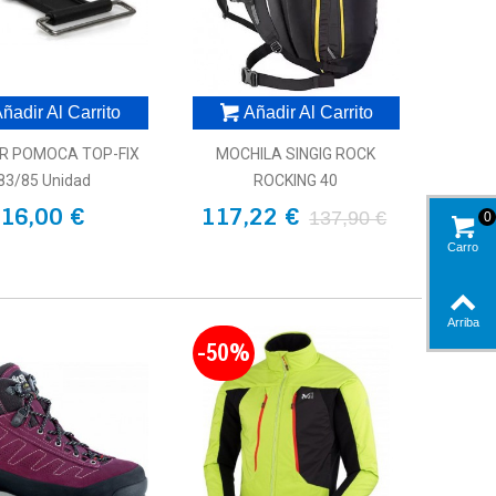
ñadir Al Carrito
Añadir Al Carrito
R POMOCA TOP-FIX
MOCHILA SINGIG ROCK
83/85 Unidad
ROCKING 40
16,00 €
117,22 €
137,90 €
0
Carro
Arriba
-50%