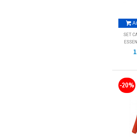
Añ
SET C
ESSEN
1
-20%