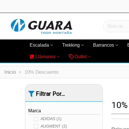
Escalada
Trekking
Barrancos
Llámanos
Outlet
Inicio
>
10% Descuento
Filtrar Por...
10%
Marca
ADIDAS
(1)
AUGMENT
(2)