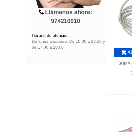
EU 46
(1)
Llámanos ahora:
EU 45.5
(2)
EU 48.0
(1)
974210010
Horario de atención:
De lunes a sábado. De 10:00 a 13:30 y
de 17:00 a 20:00
Añ
GOMA 