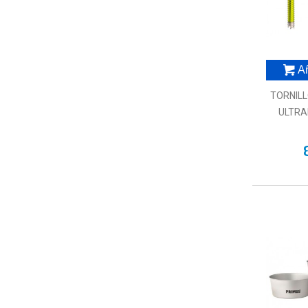
Añ
TORNIL
ULTRA