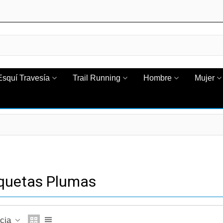
Esquí Travesía
Trail Running
Hombre
Mujer
quetas Plumas
ncia