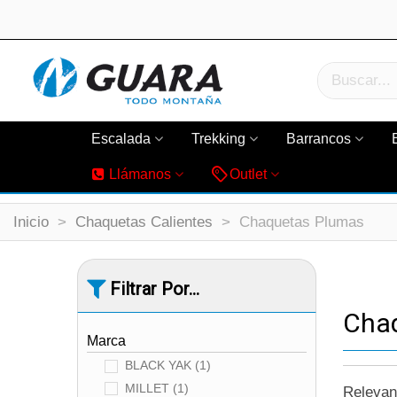
Escalada
Trekking
Barrancos
Llámanos
Outlet
Inicio
>
Chaquetas Calientes
>
Chaquetas Plumas
Filtrar Por...
Cha
Marca
BLACK YAK
(1)
MILLET
(1)
Releva