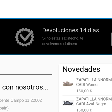
Devoluciones 14 días
Si no estás satisfecho, te
devolvemos el dinero
Novedades
ZAPATILLA NNORM
CADI Women
 con nosotros...
150,00 €
ZAPATILLA NNORM
icente Campo 11 22002
CADI Azul-Negro
pain)
150,00 €