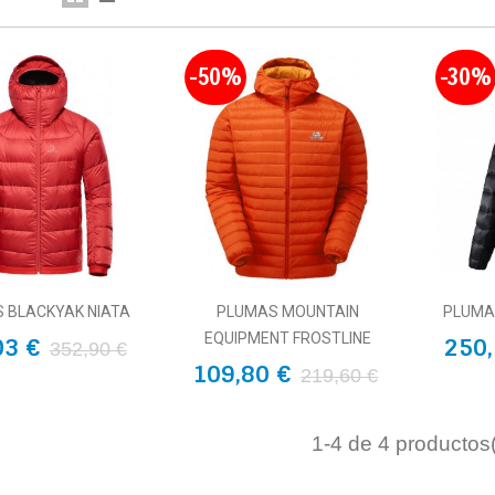
-50%
-30%
 BLACKYAK NIATA
PLUMAS MOUNTAIN
PLUMA
EQUIPMENT FROSTLINE
03 €
250,
352,90 €
109,80 €
219,60 €
1
-4 de 4 productos