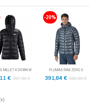
-20%
S MILLET K DOWN W
PLUMAS RAB ZERO G
11 €
391,84 €
357,30 €
489,80 €
(s)