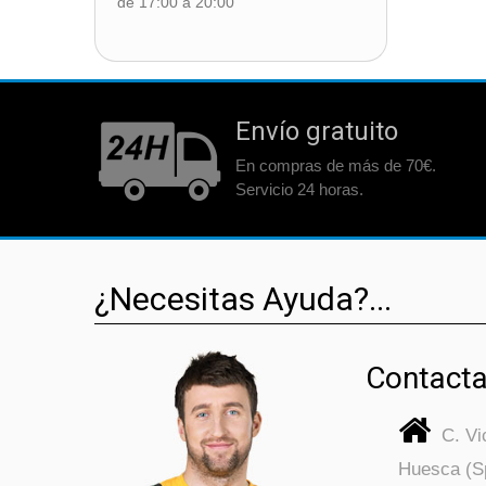
de 17:00 a 20:00
Envío gratuito
En compras de más de 70€.
Servicio 24 horas.
¿Necesitas Ayuda?...
Contacta
C. V
Huesca (S