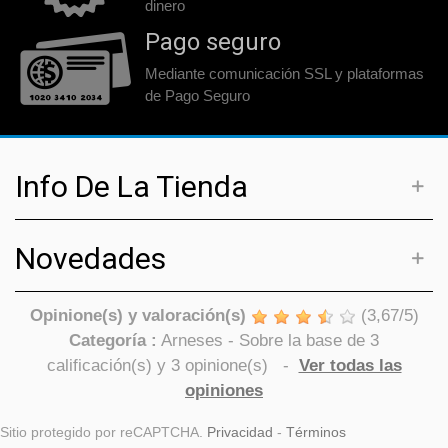
dinero
Pago seguro
Mediante comunicación SSL y plataformas
de Pago Seguro
Info De La Tienda
Novedades
Opinione(s) y valoración(s)
(
3,67
/
5
)
Categoría :
Arneses
- Sobre la base de
3
calificación(s) y
3
opinione(s)
-
Ver todas las
opiniones
Sitio protegido por reCAPTCHA.
Privacidad
-
Términos