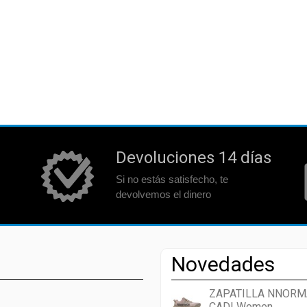
Devoluciones 14 días
Si no estás satisfecho, te
devolvemos el dinero
Novedades
ZAPATILLA NNORM
CADI Women