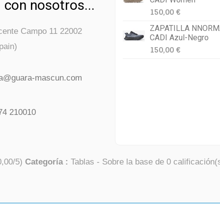
 con nosotros...
150,00 €
ZAPATILLA NNORM
icente Campo 11 22002
CADI Azul-Negro
pain)
150,00 €
da@guara-mascun.com
74 210010
0,00
/
5
)
Categoría :
Tablas
- Sobre la base de
0
calificación(