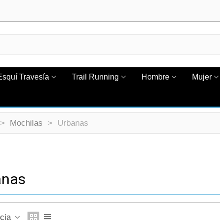
Esquí Travesía
Trail Running
Hombre
Mujer
>
Mochilas
>
Urbanas
anas
ncia