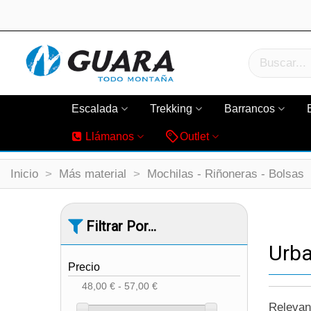
Escalada
Trekking
Barrancos
Llámanos
Outlet
Inicio
>
Más material
>
Mochilas - Riñoneras - Bolsas
Filtrar Por...
Urb
Precio
48,00 € - 57,00 €
Releva