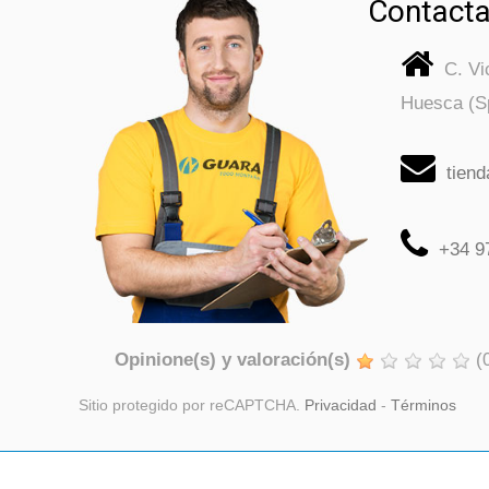
Contacta
C. V
Huesca (S
tien
+34 9
Opinione(s) y valoración(s)
(
Sitio protegido por reCAPTCHA.
Privacidad
-
Términos