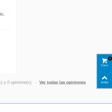
AL
0
Carro
s) y
0
opinione(s)
-
Ver todas las opiniones
Arriba