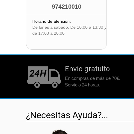
974210010
Horario de atención:
De lunes a sábado. De 10:00 a 13:30 y
de 17:00 a 20:00
Envío gratuito
En compras de más de 70€.
Servicio 24 horas.
¿Necesitas Ayuda?...