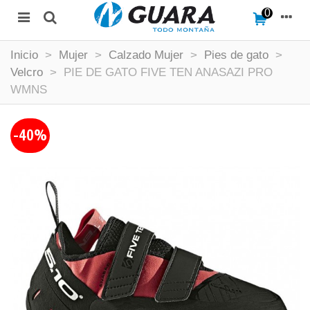
0
Inicio
>
Mujer
>
Calzado Mujer
>
Pies de gato
>
Velcro
>
PIE DE GATO FIVE TEN ANASAZI PRO
WMNS
-40%