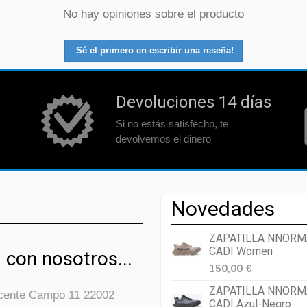
No hay opiniones sobre el producto
Sé el primero en escribir una reseña!
Devoluciones 14 días
Si no estás satisfecho, te
devolvemos el dinero
Novedades
ZAPATILLA NNORM
CADI Women
 con nosotros...
150,00 €
ZAPATILLA NNORM
icente Campo 11 22002
CADI Azul-Negro