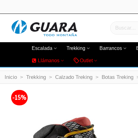
Escalada
Trekking
Barrancos
Llámanos
Outlet
Inicio
>
Trekking
>
Calzado Treking
>
Botas Treking
-15%