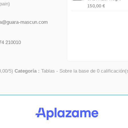
pain)
150,00 €
da@guara-mascun.com
74 210010
0,00
/
5
)
Categoría :
Tablas
- Sobre la base de
0
calificación(