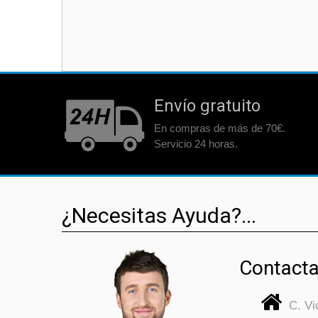
Envío gratuito
En compras de más de 70€.
Servicio 24 horas.
¿Necesitas Ayuda?...
Contacta
C. V