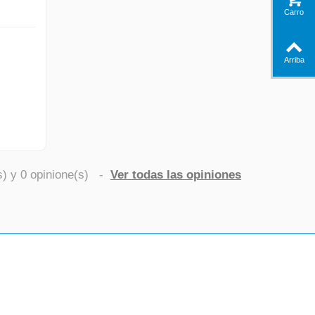
Carro
Arriba
s) y
0
opinione(s)
-
Ver todas las opiniones