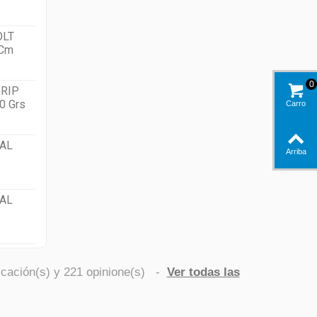
OLT
 Cm
0
RIP
0 Grs
Carro
AL
Arriba
AL
icación(s) y
221
opinione(s)
-
Ver todas las