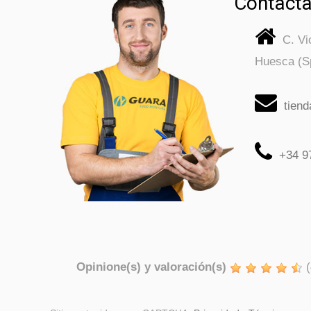
Contacta
C. V
Huesca (S
tien
+34 9
Opinione(s) y valoración(s)
(