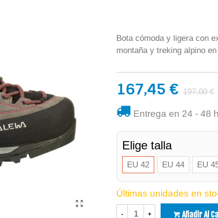
Bota cómoda y ligera con ex
montaña y treking alpino en 
167,45 €
197,00 €
Entrega en 24 - 48 
Elige talla
EU 42
EU 44
EU 4
Últimas unidades en sto
Añadir Al C
-
+