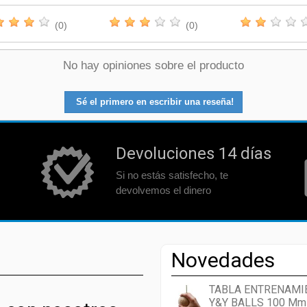
(0)
(0)
No hay opiniones sobre el producto
Sé el primero en escribir una reseña!
Devoluciones 14 días
Si no estás satisfecho, te
devolvemos el dinero
Novedades
TABLA ENTRENAMI
Y&Y BALLS 100 Mm