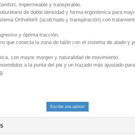
fort, impermeable y transpirable.
poliuretano de doble densidad y forma ergonómica para mayo
istema Ortholite® (acolchado y transpiración) con tratamien
gresivo y óptima tracción.
o que conecta la zona de talón con el sistema de atado y 
ómica, con mayor margen y naturalidad de movimiento.
tendidos a la punta del pie y un trazado más ajustado para 
g.
Escribe una opinión
/
5