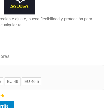
celente ajuste, buena flexibilidad y protección para
cualquier te
horas
5
EU 46
EU 46.5
ck
arrito