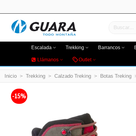
Escalada
Trekking
Barrancos
Llámanos
Outlet
Inicio
>
Trekking
>
Calzado Treking
>
Botas Treking
-15%