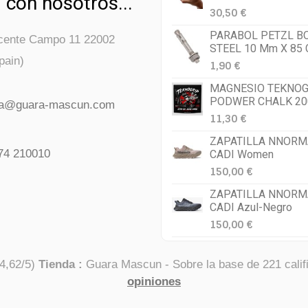
 con nosotros...
30,50 €
PARABOL PETZL B
icente Campo 11 22002
STEEL 10 Mm X 85
pain)
1,90 €
MAGNESIO TEKNOG
PODWER CHALK 20
da@guara-mascun.com
11,30 €
ZAPATILLA NNORM
74 210010
CADI Women
150,00 €
ZAPATILLA NNORM
CADI Azul-Negro
150,00 €
4,62
/
5
)
Tienda :
Guara Mascun
- Sobre la base de
221
calif
opiniones