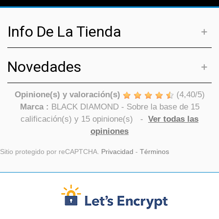
Info De La Tienda
Novedades
Opinione(s) y valoración(s)
(
4,40
/
5
)
Marca :
BLACK DIAMOND
- Sobre la base de
15
calificación(s) y
15
opinione(s)
-
Ver todas las
opiniones
Sitio protegido por reCAPTCHA.
Privacidad
-
Términos