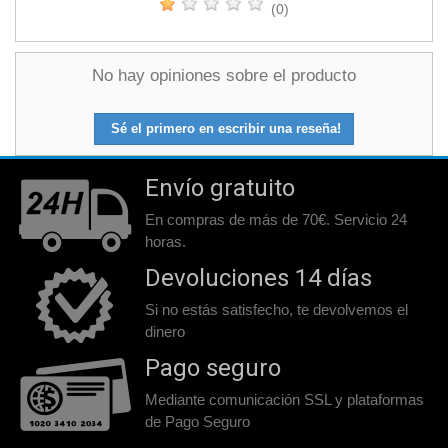
(0)
No hay opiniones sobre el producto
Sé el primero en escribir una reseña!
Envío gratuito
En compras de más de 70€. Servicio 24
horas.
Devoluciones 14 días
Si no estás satisfecho, te devolvemos el
dinero
Pago seguro
Mediante comunicación SSL y plataformas
de Pago Seguro