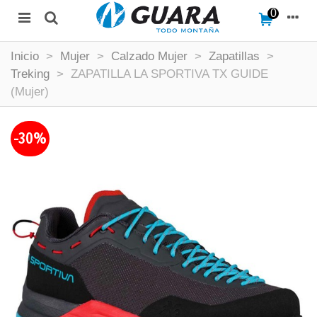
0
Inicio
>
Mujer
>
Calzado Mujer
>
Zapatillas
>
Treking
>
ZAPATILLA LA SPORTIVA TX GUIDE
(Mujer)
-30%