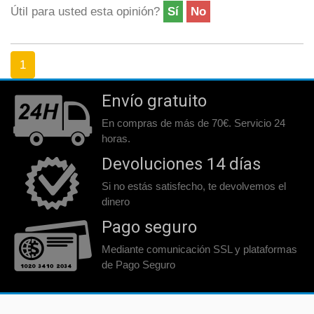
Útil para usted esta opinión?
Sí
No
1
Envío gratuito
En compras de más de 70€. Servicio 24
horas.
Devoluciones 14 días
Si no estás satisfecho, te devolvemos el
dinero
Pago seguro
Mediante comunicación SSL y plataformas
de Pago Seguro