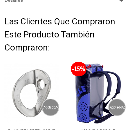
Detalles
Las Clientes Que Compraron
Este Producto También
Compraron:
-15%
AgotadoAgotado
AgotadoAgot